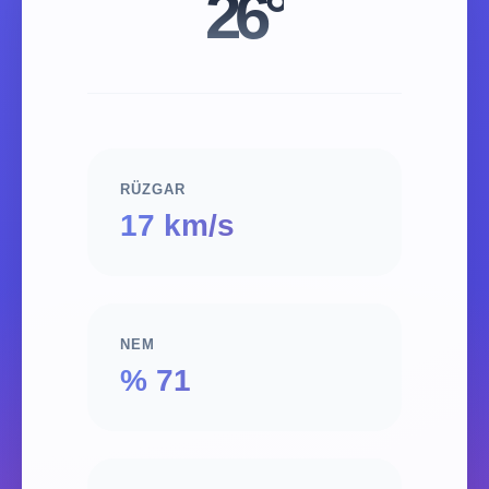
26°
RÜZGAR
17 km/s
NEM
% 71