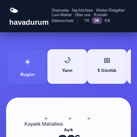
🌤️
Startseite
Nachrichten
Wetter-Ratgeber
Live-Wetter
Über uns
Kontakt
havadurum
Datenschutz
TR
DE
EN
🌙
📅
☀️
Yarın
5 Günlük
Bugün
>
>
>
Startseite
Adıyaman
Merkez
Kayalık Mahallesi
Açık