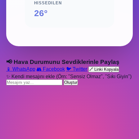
HISSEDILEN
26°
📢 Hava Durumunu Sevdiklerinle Paylaş
📱 WhatsApp
👥 Facebook
🐦 Twitter
🔗 Linki Kopyala
✨ Kendi mesajını ekle (Örn: "Sensiz Olmaz", "Sıkı Giyin")
Oluştur