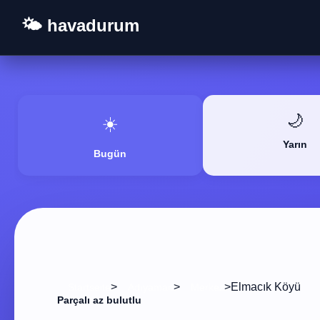
🌤️ havadurum
🌙
☀️
Yarın
Bugün
>
>
>
Elmacık Köyü
Startseite
Adıyaman
Merkez
Parçalı az bulutlu