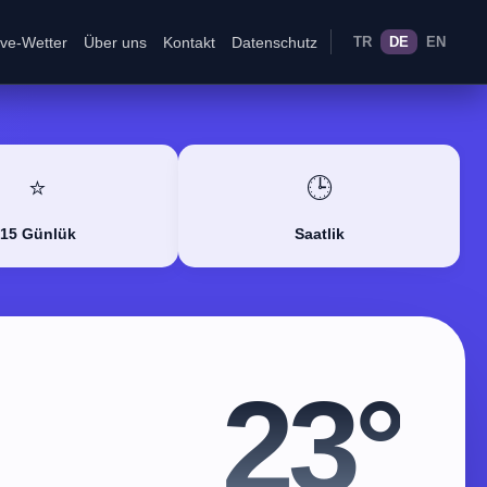
ive-Wetter
Über uns
Kontakt
Datenschutz
TR
DE
EN
⭐
🕒
15 Günlük
Saatlik
23°