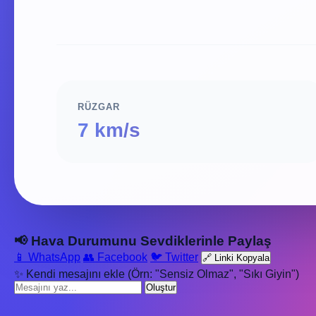
RÜZGAR
7 km/s
📢 Hava Durumunu Sevdiklerinle Paylaş
📱 WhatsApp
👥 Facebook
🐦 Twitter
🔗 Linki Kopyala
✨ Kendi mesajını ekle (Örn: "Sensiz Olmaz", "Sıkı Giyin")
Oluştur