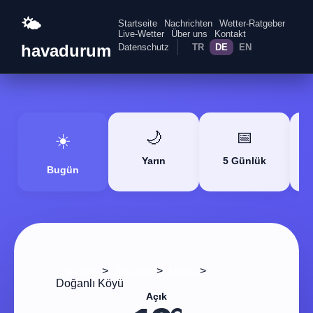
🌤️
Startseite
Nachrichten
Wetter-Ratgeber
Live-Wetter
Über uns
Kontakt
havadurum
Datenschutz
TR
DE
EN
🌙
📅
☀️
Yarın
5 Günlük
Bugün
>
>
>
Startseite
Adıyaman
Merkez
Doğanlı Köyü
Açık