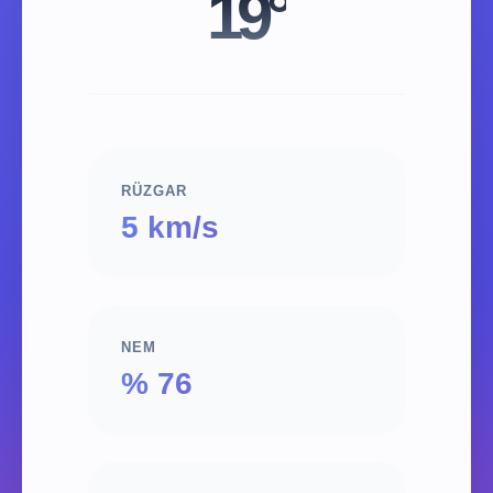
19°
RÜZGAR
5 km/s
NEM
% 76