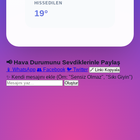
HISSEDILEN
19°
📢 Hava Durumunu Sevdiklerinle Paylaş
📱 WhatsApp
👥 Facebook
🐦 Twitter
🔗 Linki Kopyala
✨ Kendi mesajını ekle (Örn: "Sensiz Olmaz", "Sıkı Giyin")
Oluştur