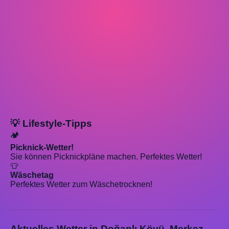
💡 Lifestyle-Tipps
🏕️
Picknick-Wetter!
Sie können Picknickpläne machen. Perfektes Wetter!
👕
Wäschetag
Perfektes Wetter zum Wäschetrocknen!
Aktuelles Wetter in Doğanlı Köyü, Merkez