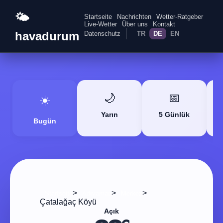
🌤️
Startseite
Nachrichten
Wetter-Ratgeber
Live-Wetter
Über uns
Kontakt
havadurum
Datenschutz
TR
DE
EN
🌙
📅
☀️
Yarın
5 Günlük
Bugün
>
>
>
Startseite
Adıyaman
Merkez
Çatalağaç Köyü
Açık