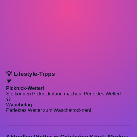
💡 Lifestyle-Tipps
🏕️
Picknick-Wetter!
Sie können Picknickpläne machen. Perfektes Wetter!
👕
Wäschetag
Perfektes Wetter zum Wäschetrocknen!
Aktuelles Wetter in Çatalağaç Köyü, Merkez