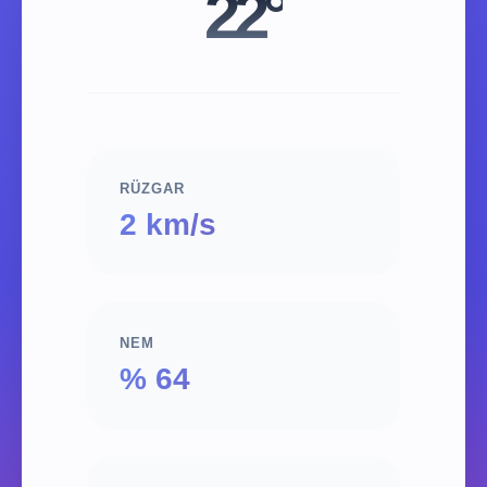
22°
RÜZGAR
2 km/s
NEM
% 64