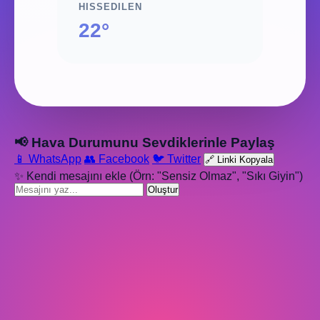
HISSEDILEN
22°
📢 Hava Durumunu Sevdiklerinle Paylaş
📱 WhatsApp
👥 Facebook
🐦 Twitter
🔗 Linki Kopyala
✨ Kendi mesajını ekle (Örn: "Sensiz Olmaz", "Sıkı Giyin")
Oluştur