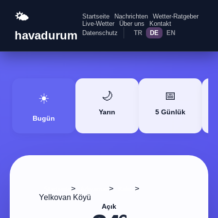
🌤️
Startseite
Nachrichten
Wetter-Ratgeber
Live-Wetter
Über uns
Kontakt
havadurum
Datenschutz
TR
DE
EN
🌙
📅
☀️
Yarın
5 Günlük
Bugün
>
>
>
Startseite
Adıyaman
Kahta
Yelkovan Köyü
Açık