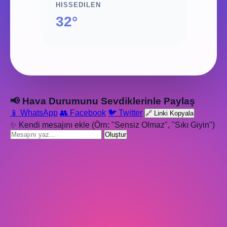
HISSEDILEN
32°
📢 Hava Durumunu Sevdiklerinle Paylaş
📱 WhatsApp
👥 Facebook
🐦 Twitter
🔗 Linki Kopyala
✨ Kendi mesajını ekle (Örn: "Sensiz Olmaz", "Sıkı Giyin")
Oluştur