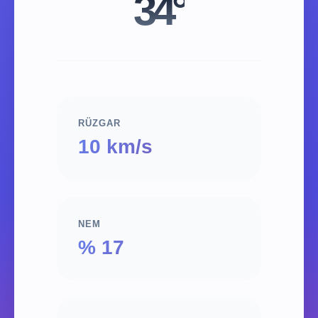
34°
RÜZGAR
10 km/s
NEM
% 17