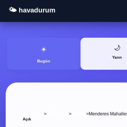
🌤️ havadurum
🌙
☀️
Yarın
Bugün
>
>
>
Menderes Mahalle
Startseite
Adıyaman
Kahta
Açık