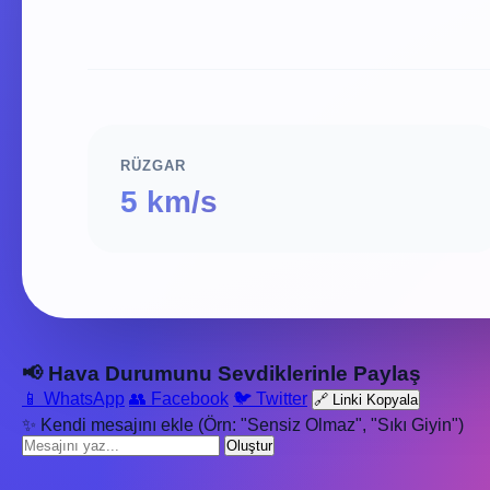
RÜZGAR
5 km/s
📢 Hava Durumunu Sevdiklerinle Paylaş
📱 WhatsApp
👥 Facebook
🐦 Twitter
🔗 Linki Kopyala
✨ Kendi mesajını ekle (Örn: "Sensiz Olmaz", "Sıkı Giyin")
Oluştur