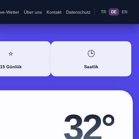
ive-Wetter
Über uns
Kontakt
Datenschutz
TR
DE
EN
⭐
🕒
15 Günlük
Saatlik
32°