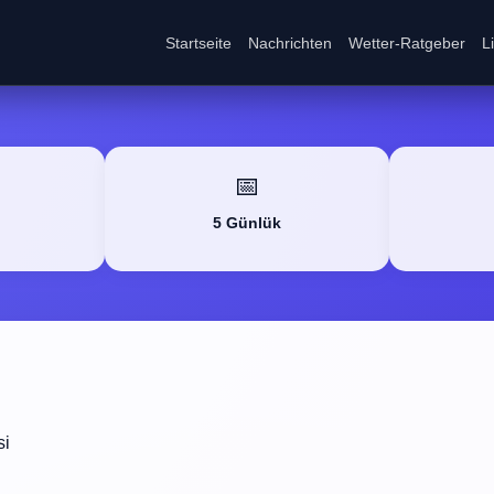
Startseite
Nachrichten
Wetter-Ratgeber
L
📅
5 Günlük
si