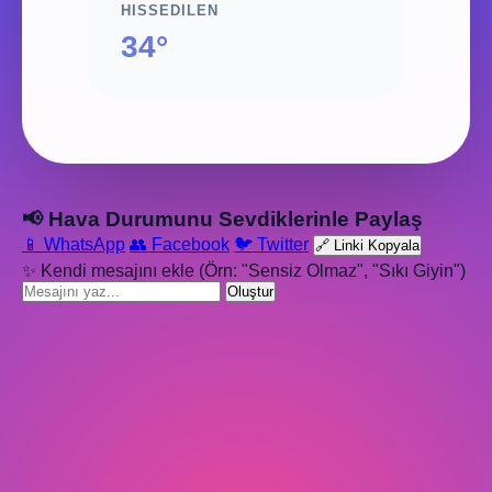
HISSEDILEN
34°
📢 Hava Durumunu Sevdiklerinle Paylaş
📱 WhatsApp
👥 Facebook
🐦 Twitter
🔗 Linki Kopyala
✨ Kendi mesajını ekle (Örn: "Sensiz Olmaz", "Sıkı Giyin")
Oluştur