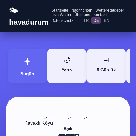
🌤️
Startseite
Nachrichten
Wetter-Ratgeber
Live-Wetter
Über uns
Kontakt
havadurum
Datenschutz
TR
DE
EN
🌙
📅
☀️
Yarın
5 Günlük
Bugün
>
>
>
Startseite
Adıyaman
Kahta
Kavaklı Köyü
Açık