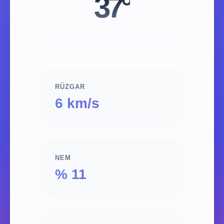
37°
RÜZGAR
6 km/s
NEM
% 11