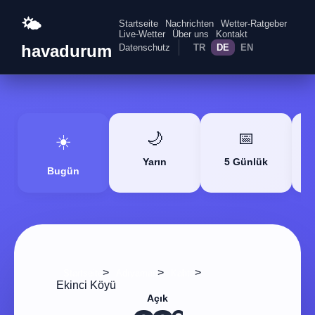
🌤️
Startseite
Nachrichten
Wetter-Ratgeber
Live-Wetter
Über uns
Kontakt
havadurum
Datenschutz
TR
DE
EN
🌙
📅
☀️
Yarın
5 Günlük
Bugün
>
>
>
Startseite
Adıyaman
Kahta
Ekinci Köyü
Açık