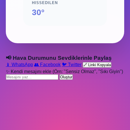
HISSEDILEN
30°
📢 Hava Durumunu Sevdiklerinle Paylaş
📱 WhatsApp
👥 Facebook
🐦 Twitter
🔗 Linki Kopyala
✨ Kendi mesajını ekle (Örn: "Sensiz Olmaz", "Sıkı Giyin")
Oluştur