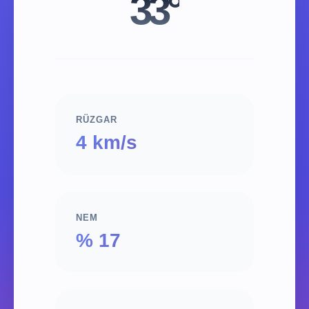
33°
RÜZGAR
4 km/s
NEM
% 17