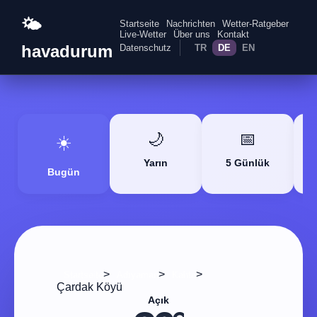
🌤️
Startseite
Nachrichten
Wetter-Ratgeber
Live-Wetter
Über uns
Kontakt
havadurum
Datenschutz
TR
DE
EN
🌙
📅
☀️
Yarın
5 Günlük
Bugün
>
>
>
Startseite
Adıyaman
Kahta
Çardak Köyü
Açık