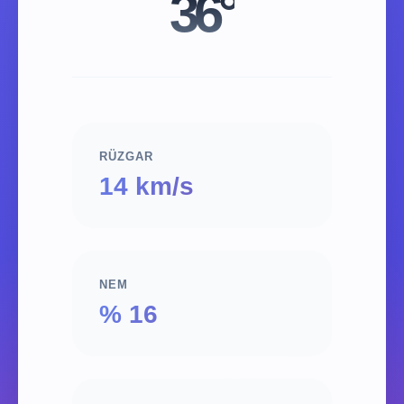
36°
RÜZGAR
14 km/s
NEM
% 16