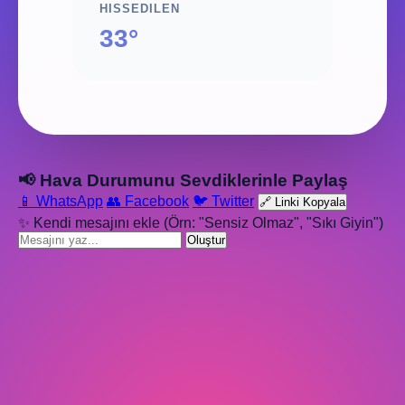
HISSEDILEN
33°
📢 Hava Durumunu Sevdiklerinle Paylaş
📱 WhatsApp
👥 Facebook
🐦 Twitter
🔗 Linki Kopyala
✨ Kendi mesajını ekle (Örn: "Sensiz Olmaz", "Sıkı Giyin")
Oluştur