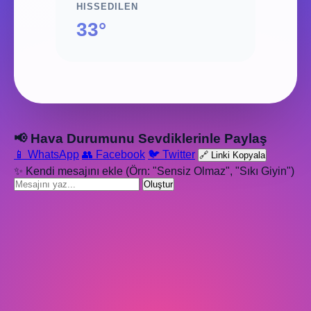
HISSEDILEN
33°
📢 Hava Durumunu Sevdiklerinle Paylaş
📱 WhatsApp
👥 Facebook
🐦 Twitter
🔗 Linki Kopyala
✨ Kendi mesajını ekle (Örn: "Sensiz Olmaz", "Sıkı Giyin")
Oluştur