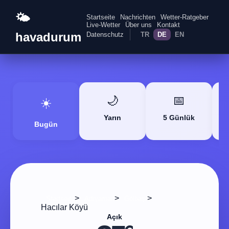
🌤️
Startseite
Nachrichten
Wetter-Ratgeber
Live-Wetter
Über uns
Kontakt
havadurum
Datenschutz
TR
DE
EN
🌙
📅
☀️
Yarın
5 Günlük
Bugün
>
>
>
Startseite
Adıyaman
Gölbaşı
Hacılar Köyü
Açık