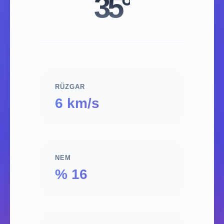
35°
RÜZGAR
6 km/s
NEM
% 16