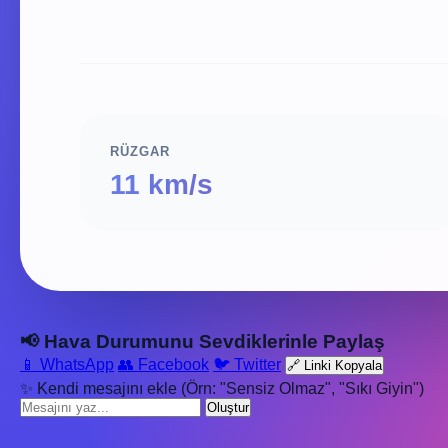
RÜZGAR
11 km/s
📢 Hava Durumunu Sevdiklerinle Paylaş
📱 WhatsApp
👥 Facebook
🐦 Twitter
🔗 Linki Kopyala
✨ Kendi mesajını ekle (Örn: "Sensiz Olmaz", "Sıkı Giyin")
Oluştur