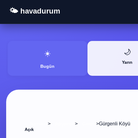
🌤️ havadurum
🌙
☀️
Yarın
Bugün
>
>
>
Gürgenli Köyü
Startseite
Adıyaman
Gerger
Açık