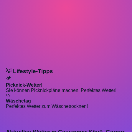
💡 Lifestyle-Tipps
🏕️
Picknick-Wetter!
Sie können Picknickpläne machen. Perfektes Wetter!
👕
Wäschetag
Perfektes Wetter zum Wäschetrocknen!
Aktuelles Wetter in Cevizpınar Köyü, Gerger