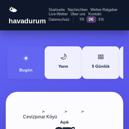
🌤️
Startseite
Nachrichten
Wetter-Ratgeber
Live-Wetter
Über uns
Kontakt
havadurum
Datenschutz
TR
DE
EN
🌙
📅
☀️
Yarın
5 Günlük
Bugün
>
>
>
Startseite
Adıyaman
Gerger
Cevizpınar Köyü
Açık