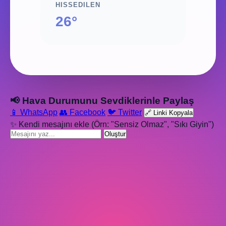
HISSEDILEN
26°
📢 Hava Durumunu Sevdiklerinle Paylaş
📱 WhatsApp
👥 Facebook
🐦 Twitter
🔗 Linki Kopyala
✨ Kendi mesajını ekle (Örn: "Sensiz Olmaz", "Sıkı Giyin")
Oluştur