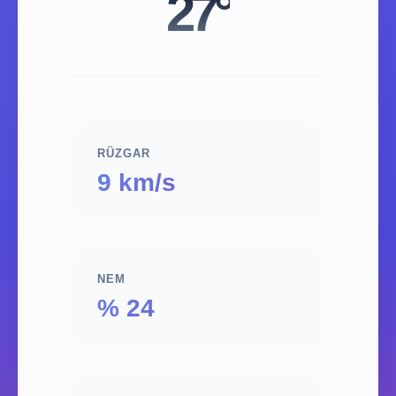
27°
RÜZGAR
9 km/s
NEM
% 24