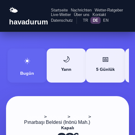
🌤️
Startseite
Nachrichten
Wetter-Ratgeber
Live-Wetter
Über uns
Kontakt
havadurum
Datenschutz
TR
DE
EN
🌙
📅
☀️
Yarın
5 Günlük
Bugün
>
>
>
Startseite
Adıyaman
Çelikhan
Pınarbaşı Beldesi (Inönü Mah.)
Kapalı