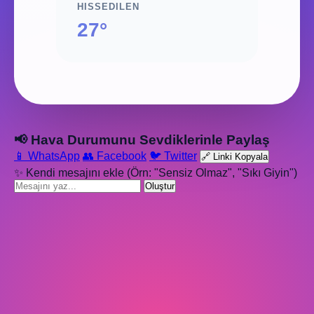
HISSEDILEN
27°
📢 Hava Durumunu Sevdiklerinle Paylaş
📱 WhatsApp
👥 Facebook
🐦 Twitter
🔗 Linki Kopyala
✨ Kendi mesajını ekle (Örn: "Sensiz Olmaz", "Sıkı Giyin")
Oluştur