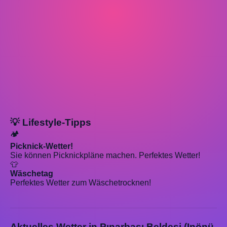
💡 Lifestyle-Tipps
🏕️
Picknick-Wetter!
Sie können Picknickpläne machen. Perfektes Wetter!
👕
Wäschetag
Perfektes Wetter zum Wäschetrocknen!
Aktuelles Wetter in Pınarbaşı Beldesi (Inönü