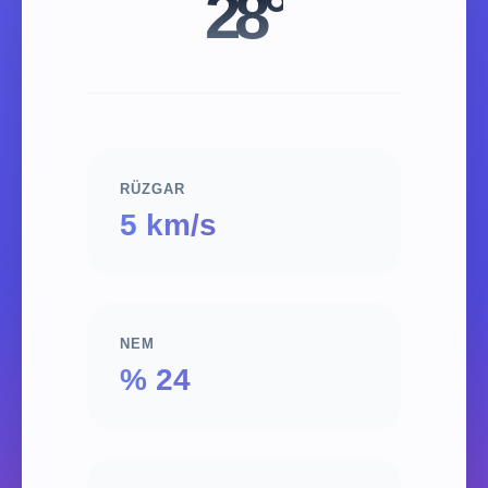
28°
RÜZGAR
5 km/s
NEM
% 24