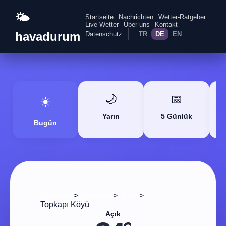
🌤️
Startseite
Nachrichten
Wetter-Ratgeber
Live-Wetter
Über uns
Kontakt
havadurum
Datenschutz
TR
DE
EN
🌙
📅
☀️
Yarın
5 Günlük
Bugün
>
>
>
Startseite
Adıyaman
Besni
Topkapı Köyü
Açık