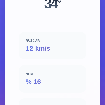
34°
RÜZGAR
12 km/s
NEM
% 16