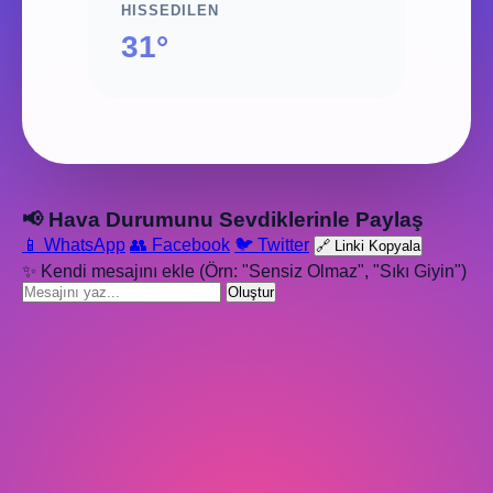
HISSEDILEN
31°
📢 Hava Durumunu Sevdiklerinle Paylaş
📱 WhatsApp
👥 Facebook
🐦 Twitter
🔗 Linki Kopyala
✨ Kendi mesajını ekle (Örn: "Sensiz Olmaz", "Sıkı Giyin")
Oluştur