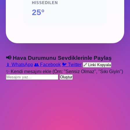
HISSEDILEN
25°
📢 Hava Durumunu Sevdiklerinle Paylaş
📱 WhatsApp
👥 Facebook
🐦 Twitter
🔗 Linki Kopyala
✨ Kendi mesajını ekle (Örn: "Sensiz Olmaz", "Sıkı Giyin")
Oluştur