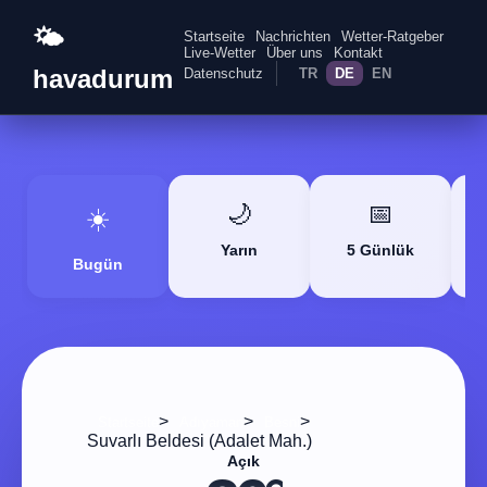
🌤️
Startseite
Nachrichten
Wetter-Ratgeber
Live-Wetter
Über uns
Kontakt
havadurum
Datenschutz
TR
DE
EN
🌙
📅
☀️
Yarın
5 Günlük
Bugün
>
>
>
Startseite
Adıyaman
Besni
Suvarlı Beldesi (Adalet Mah.)
Açık