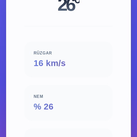
26°
RÜZGAR
16 km/s
NEM
% 26