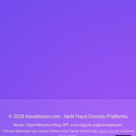
© 2026 havadurum.com - Akıllı Hava Durumu Platformu
Veriler OpenWeatherMap API aracılığıyla sağlanmaktadır.
* Resmi tahminler için daima Meteoroloji Genel Müdürlüğü (
mgm.gov.tr
) verilerini