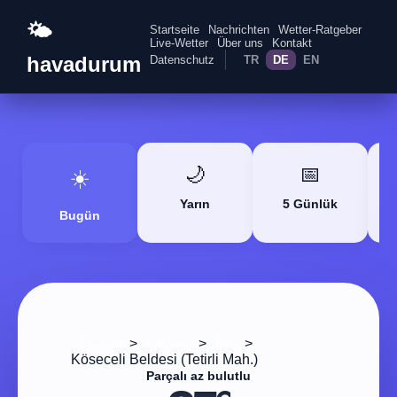
🌤️
Startseite
Nachrichten
Wetter-Ratgeber
Live-Wetter
Über uns
Kontakt
havadurum
Datenschutz
TR
DE
EN
🌙
📅
☀️
Yarın
5 Günlük
Bugün
>
>
>
Startseite
Adıyaman
Besni
Köseceli Beldesi (Tetirli Mah.)
Parçalı az bulutlu