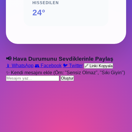
HISSEDILEN
24°
📢 Hava Durumunu Sevdiklerinle Paylaş
📱 WhatsApp
👥 Facebook
🐦 Twitter
🔗 Linki Kopyala
✨ Kendi mesajını ekle (Örn: "Sensiz Olmaz", "Sıkı Giyin")
Oluştur