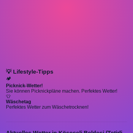
💡 Lifestyle-Tipps
🏕️
Picknick-Wetter!
Sie können Picknickpläne machen. Perfektes Wetter!
👕
Wäschetag
Perfektes Wetter zum Wäschetrocknen!
Aktuelles Wetter in Köseceli Beldesi (Tetirli