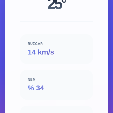
25°
RÜZGAR
14 km/s
NEM
% 34