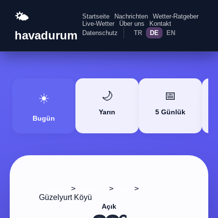
🌤️
Startseite
Nachrichten
Wetter-Ratgeber
Live-Wetter
Über uns
Kontakt
havadurum
Datenschutz
TR
DE
EN
🌙
📅
☀️
Yarın
5 Günlük
Bugün
>
>
>
Startseite
Adıyaman
Besni
Güzelyurt Köyü
Açık