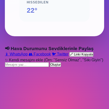
HISSEDILEN
22°
📢 Hava Durumunu Sevdiklerinle Paylaş
📱 WhatsApp
👥 Facebook
🐦 Twitter
🔗 Linki Kopyala
✨ Kendi mesajını ekle (Örn: "Sensiz Olmaz", "Sıkı Giyin")
Oluştur