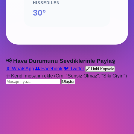
HISSEDILEN
30°
📢 Hava Durumunu Sevdiklerinle Paylaş
📱 WhatsApp
👥 Facebook
🐦 Twitter
🔗 Linki Kopyala
✨ Kendi mesajını ekle (Örn: "Sensiz Olmaz", "Sıkı Giyin")
Oluştur