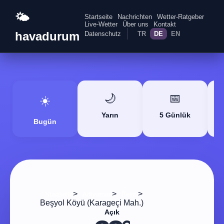
🌤️
Startseite
Nachrichten
Wetter-Ratgeber
Live-Wetter
Über uns
Kontakt
havadurum
Datenschutz
TR
DE
EN
🌙
📅
☀️
Yarın
5 Günlük
Bugün
>
>
>
Startseite
Adıyaman
Besni
Beşyol Köyü (Karageçi Mah.)
Açık