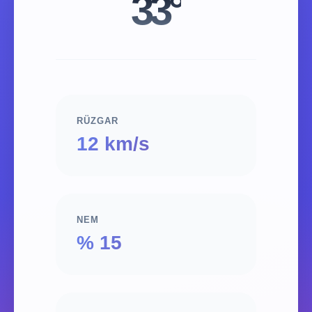
33°
RÜZGAR
12 km/s
NEM
% 15