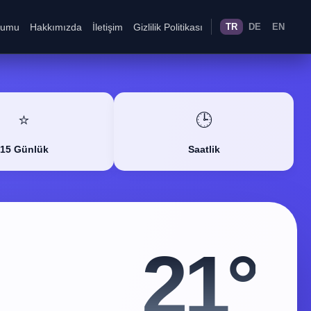
rumu
Hakkımızda
İletişim
Gizlilik Politikası
TR
DE
EN
⭐
🕒
15 Günlük
Saatlik
21°