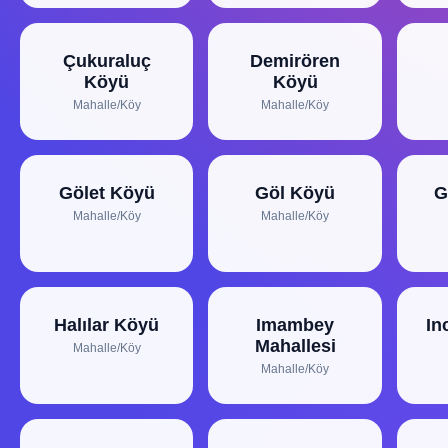
Çukuraluç
Demirören
Köyü
Köyü
Mahalle/Köy
Mahalle/Köy
Gölet Köyü
Göl Köyü
G
Mahalle/Köy
Mahalle/Köy
Halılar Köyü
Imambey
In
Mahallesi
Mahalle/Köy
Mahalle/Köy