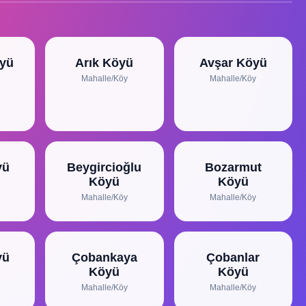
öyü
Arık Köyü
Avşar Köyü
Mahalle/Köy
Mahalle/Köy
yü
Beygircioğlu
Bozarmut
Köyü
Köyü
Mahalle/Köy
Mahalle/Köy
yü
Çobankaya
Çobanlar
Köyü
Köyü
Mahalle/Köy
Mahalle/Köy