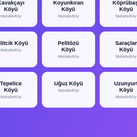
Kavakçayı
Koyunkıran
Köprübaş
Köyü
Köyü
Köyü
Mahalle/Köy
Mahalle/Köy
Mahalle/Köy
litcik Köyü
Pelitözü
Saraçlar
Köyü
Köyü
Mahalle/Köy
Mahalle/Köy
Mahalle/Köy
Tepelice
Uğuz Köyü
Uzunyur
Köyü
Köyü
Mahalle/Köy
Mahalle/Köy
Mahalle/Köy