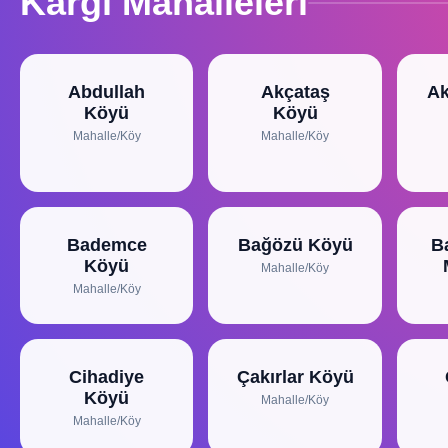
Kargı Mahalleleri
Abdullah
Akçataş
Ak
Köyü
Köyü
Mahalle/Köy
Mahalle/Köy
Bademce
Bağözü Köyü
B
Köyü
Mahalle/Köy
Mahalle/Köy
Cihadiye
Çakırlar Köyü
Köyü
Mahalle/Köy
Mahalle/Köy