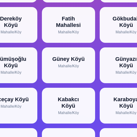
Dereköy
Fatih
Gökbuda
Köyü
Mahallesi
Köyü
Mahalle/Köy
Mahalle/Köy
Mahalle/Köy
ümüşoğlu
Güney Köyü
Günyazı
Köyü
Köyü
Mahalle/Köy
Mahalle/Köy
Mahalle/Köy
ceçay Köyü
Kabakcı
Karaboy
Köyü
Köyü
Mahalle/Köy
Mahalle/Köy
Mahalle/Köy