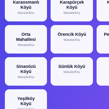
Karaosmanlı
Karapürçek
Köyü
Köyü
Mahalle/Köy
Mahalle/Köy
Orta
Örencik Köyü
Pe
Mahallesi
Mahalle/Köy
Mahalle/Köy
Sinanözü
Sünlük Köyü
Köyü
Mahalle/Köy
Mahalle/Köy
Yeşilköy
Köyü