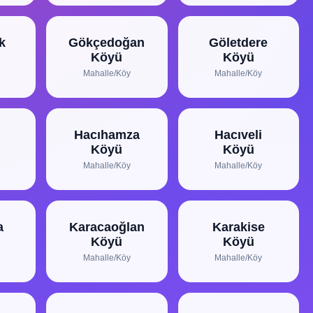
k
Gökçedoğan
Göletdere
Köyü
Köyü
Mahalle/Köy
Mahalle/Köy
Hacıhamza
Hacıveli
Köyü
Köyü
Mahalle/Köy
Mahalle/Köy
a
Karacaoğlan
Karakise
Köyü
Köyü
Mahalle/Köy
Mahalle/Köy