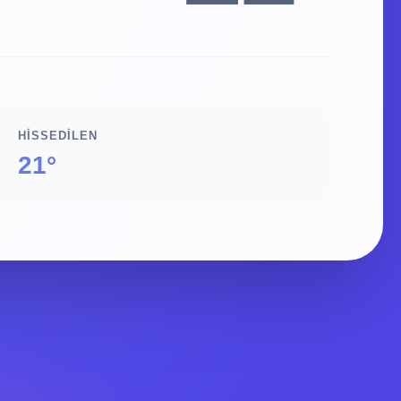
HISSEDILEN
21°