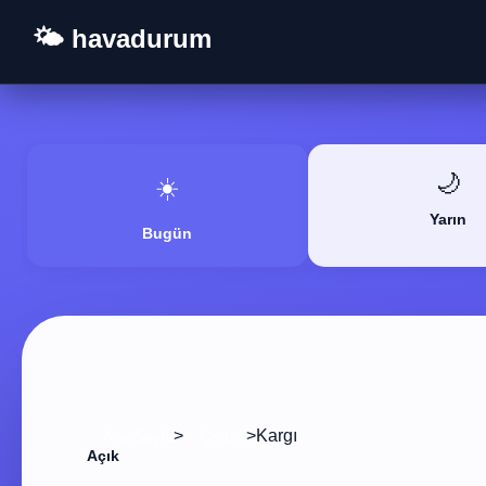
🌤️ havadurum
🌙
☀️
Yarın
Bugün
>
>
Kargı
Ana Sayfa
Çorum
Açık