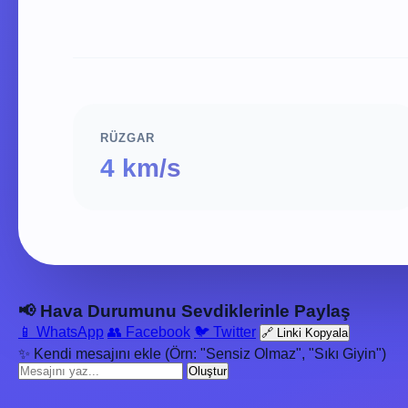
RÜZGAR
4 km/s
📢 Hava Durumunu Sevdiklerinle Paylaş
📱 WhatsApp
👥 Facebook
🐦 Twitter
🔗 Linki Kopyala
✨ Kendi mesajını ekle (Örn: "Sensiz Olmaz", "Sıkı Giyin")
Oluştur