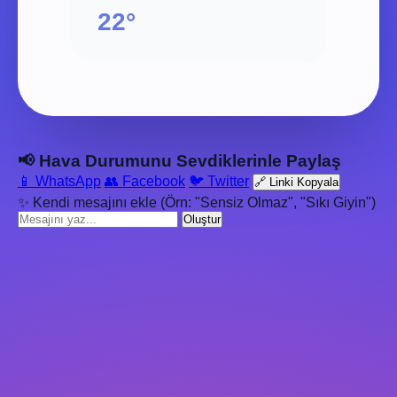
22°
📢 Hava Durumunu Sevdiklerinle Paylaş
📱 WhatsApp
👥 Facebook
🐦 Twitter
🔗 Linki Kopyala
✨ Kendi mesajını ekle (Örn: "Sensiz Olmaz", "Sıkı Giyin")
Oluştur