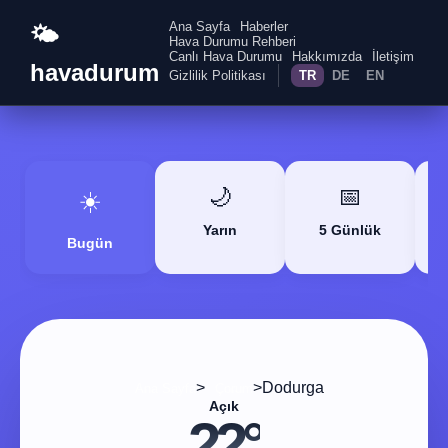
Ana Sayfa
Haberler
🌤️
Hava Durumu Rehberi
Canlı Hava Durumu
Hakkımızda
İletişim
havadurum
Gizlilik Politikası
TR
DE
EN
🌙
📅
☀️
Yarın
5 Günlük
Bugün
>
>
Dodurga
Ana Sayfa
Çorum
Açık
22°