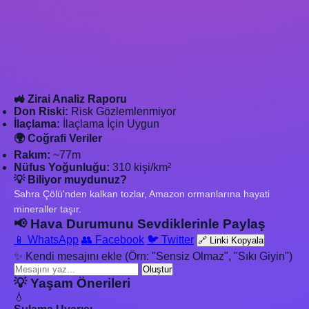
🚜 Zirai Analiz Raporu
Don Riski:
Risk Gözlemlenmiyor
İlaçlama:
İlaçlama İçin Uygun
🌍 Coğrafi Veriler
Rakım:
~77m
Nüfus Yoğunluğu:
310 kişi/km²
💡 Biliyor muydunuz?
Sahra Çölü'nden kalkan tozlar, Amazon ormanlarına hayati
mineraller taşır.
📢 Hava Durumunu Sevdiklerinle Paylaş
📱 WhatsApp
👥 Facebook
🐦 Twitter
🔗 Linki Kopyala
✨ Kendi mesajını ekle (Örn: "Sensiz Olmaz", "Sıkı Giyin")
Oluştur
💡 Yaşam Önerileri
💧