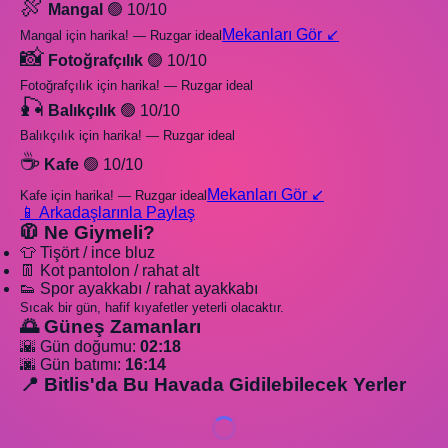
🍖
Mangal
🟢 10/10
Mekanları Gör ↙️
Mangal için harika! — Ruzgar ideal
📸
Fotoğrafçılık
🟢 10/10
Fotoğrafçılık için harika! — Ruzgar ideal
🎣
Balıkçılık
🟢 10/10
Balıkçılık için harika! — Ruzgar ideal
☕
Kafe
🟢 10/10
Mekanları Gör ↙️
Kafe için harika! — Ruzgar ideal
📱 Arkadaşlarınla Paylaş
🧥 Ne Giymeli?
👕 Tişört / ince bluz
👖 Kot pantolon / rahat alt
👟 Spor ayakkabı / rahat ayakkabı
Sıcak bir gün, hafif kıyafetler yeterli olacaktır.
🌅 Güneş Zamanları
🌇 Gün doğumu:
02:18
🌆 Gün batımı:
16:14
📍 Bitlis'da Bu Havada Gidilebilecek Yerler