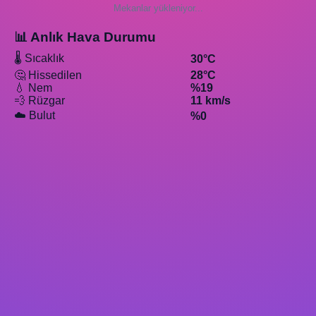
Mekanlar yükleniyor...
📊 Anlık Hava Durumu
🌡️ Sıcaklık
30°C
🤔 Hissedilen
28°C
💧 Nem
%19
💨 Rüzgar
11 km/s
☁️ Bulut
%0