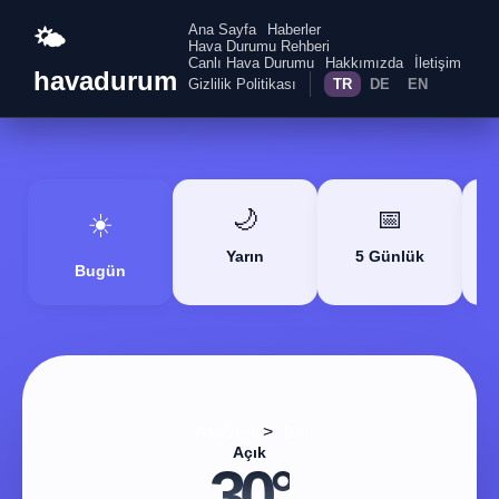
Ana Sayfa
Haberler
🌤️
Hava Durumu Rehberi
Canlı Hava Durumu
Hakkımızda
İletişim
havadurum
Gizlilik Politikası
TR
DE
EN
🌙
📅
☀️
Yarın
5 Günlük
Bugün
>
Ana Sayfa
Bitlis
Açık
30°