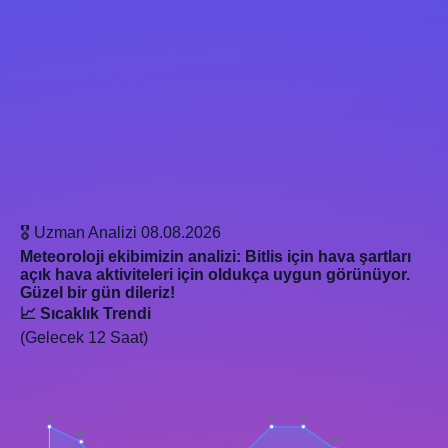
🎖️ Uzman Analizi
08.08.2026
Meteoroloji ekibimizin analizi: Bitlis için hava şartları
açık hava aktiviteleri için oldukça uygun görünüyor.
Güzel bir gün dileriz!
📈 Sıcaklık Trendi
(Gelecek 12 Saat)
30°
30°
30°
28°
27°