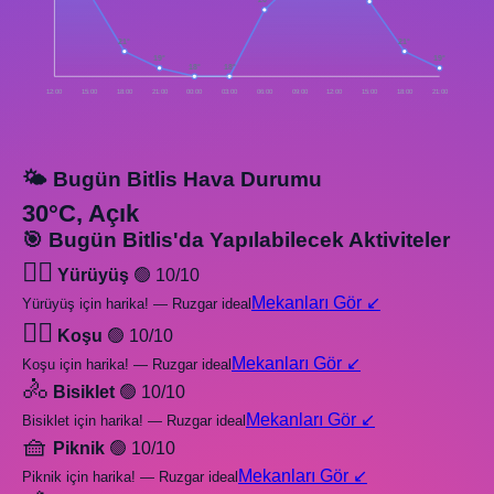
26°
21°
21°
19°
19°
18°
18°
12:00
15:00
18:00
21:00
00:00
03:00
06:00
09:00
12:00
15:00
18:00
21:00
🌤️ Bugün Bitlis Hava Durumu
30°C, Açık
🎯 Bugün Bitlis'da Yapılabilecek Aktiviteler
🚶‍♂️
Yürüyüş
🟢 10/10
Mekanları Gör ↙️
Yürüyüş için harika! — Ruzgar ideal
🏃‍♂️
Koşu
🟢 10/10
Mekanları Gör ↙️
Koşu için harika! — Ruzgar ideal
🚴
Bisiklet
🟢 10/10
Mekanları Gör ↙️
Bisiklet için harika! — Ruzgar ideal
🧺
Piknik
🟢 10/10
Mekanları Gör ↙️
Piknik için harika! — Ruzgar ideal