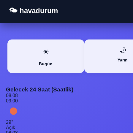
🌤️ havadurum
🌙
☀️
Yarın
Bugün
Gelecek 24 Saat (Saatlik)
08.08
09:00
29°
Açık
08.08