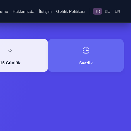
rumu
Hakkımızda
İletişim
Gizlilik Politikası
TR
DE
EN
⭐
🕒
15 Günlük
Saatlik