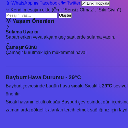
📱 WhatsApp
👥 Facebook
🐦 Twitter
🔗 Linki Kopyala
✨ Kendi mesajını ekle (Örn: "Sensiz Olmaz", "Sıkı Giyin")
Oluştur
💡 Yaşam Önerileri
💧
Sulama Uyarısı
Sabah erken veya akşam geç saatlerde sulama yapın.
👕
Çamaşır Günü
Çamaşır kurutmak için mükemmel hava!
Bayburt Hava Durumu - 29°C
Bayburt çevresinde bugün hava
sıcak
. Sıcaklık
29°C
seviyel
önerilir.
Sıcak havanın etkili olduğu Bayburt çevresinde, gün içerisind
zamanlarda gölgelik alanları tercih etmek sağlığınız için fayda