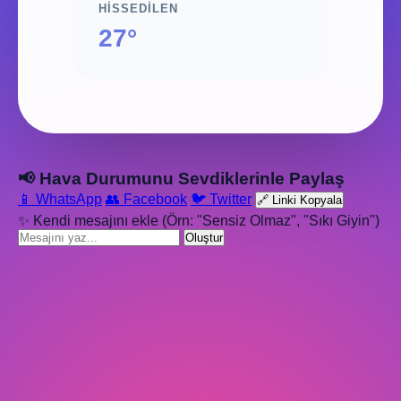
HISSEDILEN
27°
📢 Hava Durumunu Sevdiklerinle Paylaş
📱 WhatsApp
👥 Facebook
🐦 Twitter
🔗 Linki Kopyala
✨ Kendi mesajını ekle (Örn: "Sensiz Olmaz", "Sıkı Giyin")
Oluştur