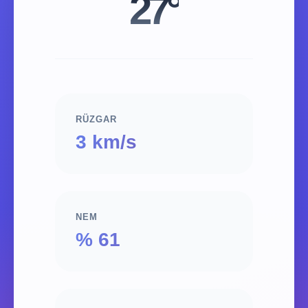
27°
RÜZGAR
3 km/s
NEM
% 61