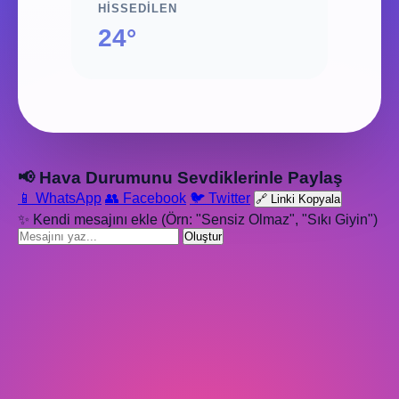
HISSEDILEN
24°
📢 Hava Durumunu Sevdiklerinle Paylaş
📱 WhatsApp
👥 Facebook
🐦 Twitter
🔗 Linki Kopyala
✨ Kendi mesajını ekle (Örn: "Sensiz Olmaz", "Sıkı Giyin")
Oluştur