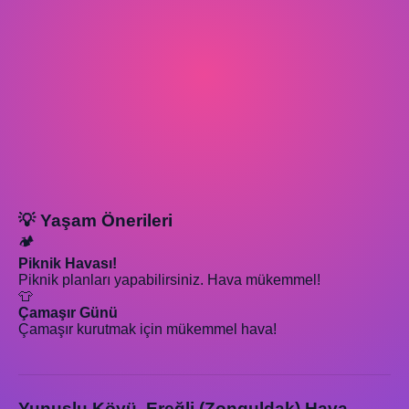
💡 Yaşam Önerileri
🏕️
Piknik Havası!
Piknik planları yapabilirsiniz. Hava mükemmel!
👕
Çamaşır Günü
Çamaşır kurutmak için mükemmel hava!
Yunuslu Köyü, Ereğli (Zonguldak) Hava