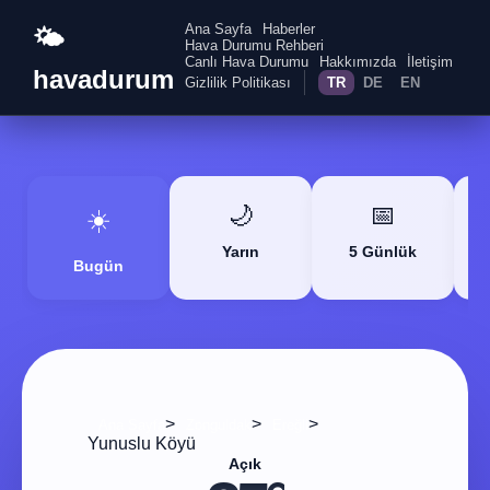
Ana Sayfa
Haberler
🌤️
Hava Durumu Rehberi
Canlı Hava Durumu
Hakkımızda
İletişim
havadurum
Gizlilik Politikası
TR
DE
EN
🌙
📅
☀️
Yarın
5 Günlük
Bugün
>
>
>
Ana Sayfa
Zonguldak
Ereğli
Yunuslu Köyü
Açık