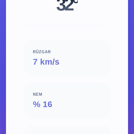
32°
RÜZGAR
7 km/s
NEM
% 16