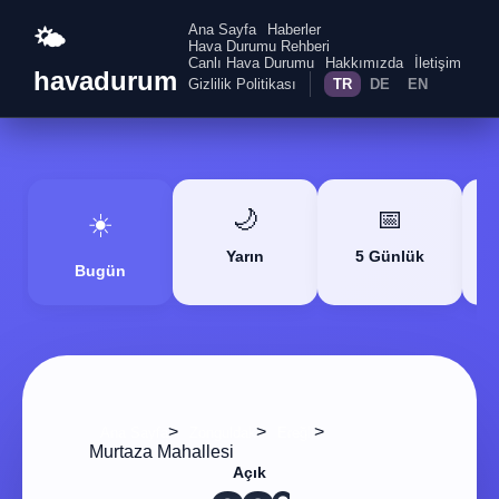
Ana Sayfa
Haberler
🌤️
Hava Durumu Rehberi
Canlı Hava Durumu
Hakkımızda
İletişim
havadurum
Gizlilik Politikası
TR
DE
EN
🌙
📅
☀️
Yarın
5 Günlük
Bugün
>
>
>
Ana Sayfa
Zonguldak
Ereğli
Murtaza Mahallesi
Açık