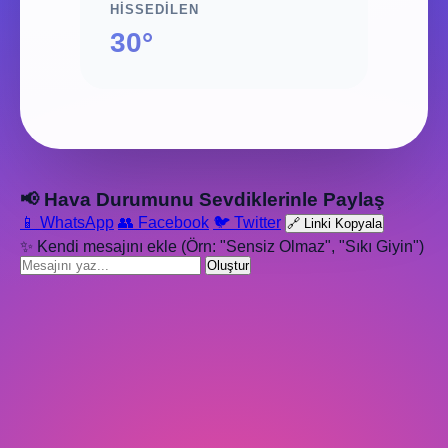
HISSEDILEN
30°
📢 Hava Durumunu Sevdiklerinle Paylaş
📱 WhatsApp
👥 Facebook
🐦 Twitter
🔗 Linki Kopyala
✨ Kendi mesajını ekle (Örn: "Sensiz Olmaz", "Sıkı Giyin")
Oluştur