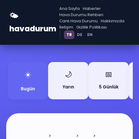
Ana Sayfa
Haberler
🌤️
Hava Durumu Rehberi
Canlı Hava Durumu
Hakkımızda
havadurum
İletişim
Gizlilik Politikası
TR
DE
EN
☀️
🌙
📅
Yarın
5 Günlük
Bugün
>
>
>
Ana Sayfa
Zonguldak
Ereğli