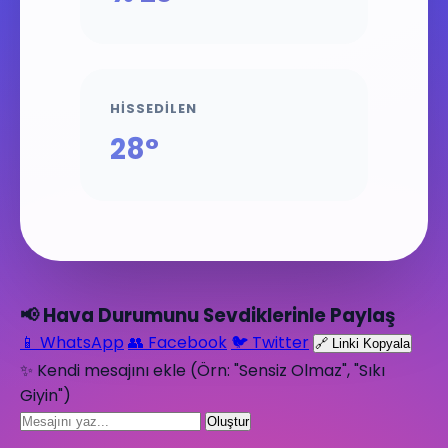
HISSEDILEN
28°
📢 Hava Durumunu Sevdiklerinle Paylaş
📱 WhatsApp
👥 Facebook
🐦 Twitter
🔗 Linki Kopyala
✨ Kendi mesajını ekle (Örn: "Sensiz Olmaz", "Sıkı
Giyin")
Oluştur