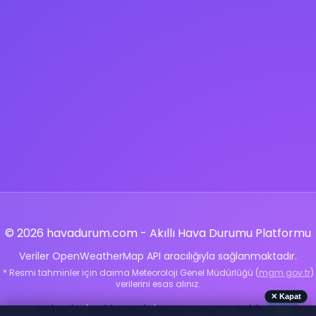
© 2026 havadurum.com - Akıllı Hava Durumu Platformu
Veriler OpenWeatherMap API aracılığıyla sağlanmaktadır.
* Resmi tahminler için daima Meteoroloji Genel Müdürlüğü (
mgm.gov.tr
)
verilerini esas alınız.
✕ Kapat
Haberler
|
Hakkımızda
|
Hava Durumu Rehberi
|
🌤️