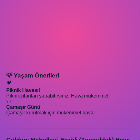
💡 Yaşam Önerileri
🏕️
Piknik Havası!
Piknik planları yapabilirsiniz. Hava mükemmel!
👕
Çamaşır Günü
Çamaşır kurutmak için mükemmel hava!
Güldere Mahallesi, Ereğli (Zonguldak) Hava