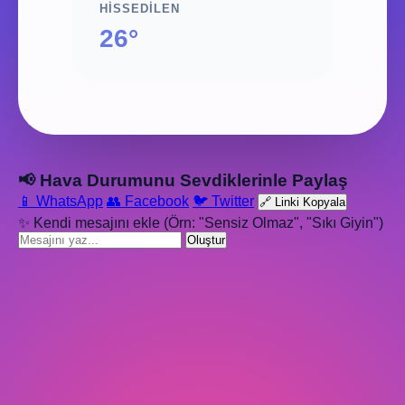
HISSEDILEN
26°
📢 Hava Durumunu Sevdiklerinle Paylaş
📱 WhatsApp
👥 Facebook
🐦 Twitter
🔗 Linki Kopyala
✨ Kendi mesajını ekle (Örn: "Sensiz Olmaz", "Sıkı Giyin")
Oluştur