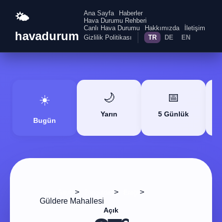
Ana Sayfa
Haberler
🌤️
Hava Durumu Rehberi
Canlı Hava Durumu
Hakkımızda
İletişim
havadurum
Gizlilik Politikası
TR
DE
EN
🌙
📅
☀️
Yarın
5 Günlük
Bugün
>
>
>
Ana Sayfa
Zonguldak
Ereğli
Güldere Mahallesi
Açık