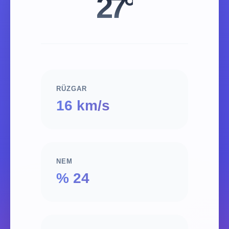
27°
RÜZGAR
16 km/s
NEM
% 24