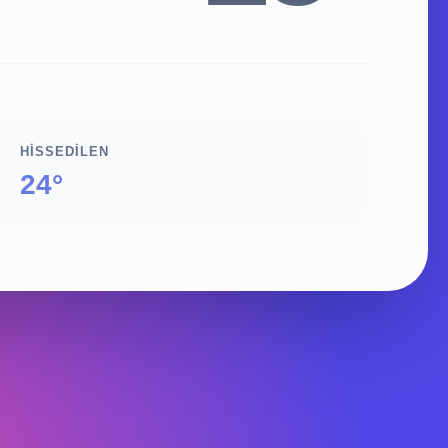
HISSEDILEN
24°