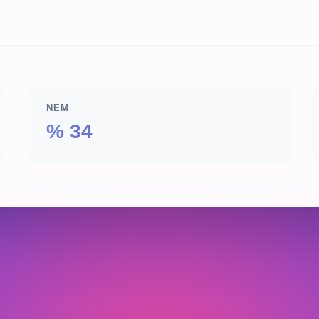
NEM
% 34