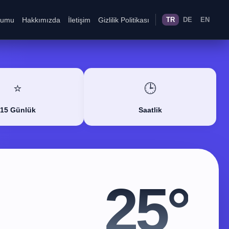
rumu
Hakkımızda
İletişim
Gizlilik Politikası
TR
DE
EN
⭐
🕒
15 Günlük
Saatlik
25°