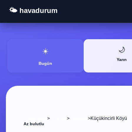
🌤️ havadurum
🌙
☀️
Yarın
Bugün
>
>
>
Küçükincirli Köyü
Ana Sayfa
Yozgat
Şefaatli
Az bulutlu