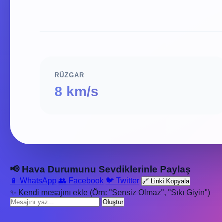
RÜZGAR
8 km/s
📢 Hava Durumunu Sevdiklerinle Paylaş
📱 WhatsApp
👥 Facebook
🐦 Twitter
🔗 Linki Kopyala
✨ Kendi mesajını ekle (Örn: "Sensiz Olmaz", "Sıkı Giyin")
Oluştur