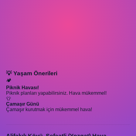
💡 Yaşam Önerileri
🏕️
Piknik Havası!
Piknik planları yapabilirsiniz. Hava mükemmel!
👕
Çamaşır Günü
Çamaşır kurutmak için mükemmel hava!
Alifakılı Köyü, Şefaatli (Yozgat) Hava