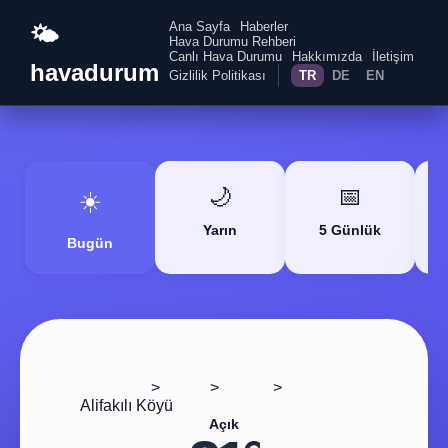
Ana Sayfa
Haberler
🌤️
Hava Durumu Rehberi
Canlı Hava Durumu
Hakkımızda
İletişim
havadurum
Gizlilik Politikası
TR
DE
EN
🌙
📅
☀️
Yarın
5 Günlük
Bugün
>
>
>
Ana Sayfa
Yozgat
Şefaatli
Alifakılı Köyü
Açık