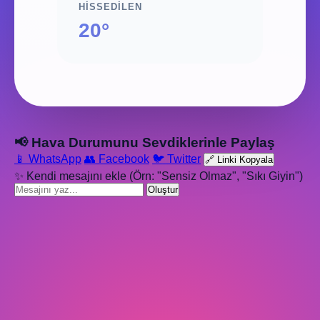
HISSEDILEN
20°
📢 Hava Durumunu Sevdiklerinle Paylaş
📱 WhatsApp
👥 Facebook
🐦 Twitter
🔗 Linki Kopyala
✨ Kendi mesajını ekle (Örn: "Sensiz Olmaz", "Sıkı Giyin")
Oluştur