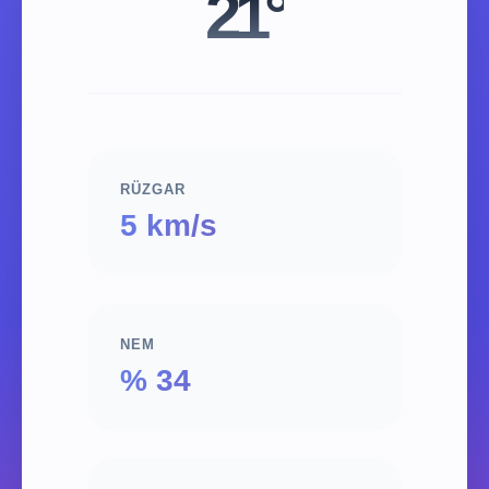
21°
RÜZGAR
5 km/s
NEM
% 34