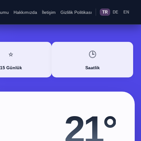
rumu
Hakkımızda
İletişim
Gizlilik Politikası
TR
DE
EN
⭐
🕒
15 Günlük
Saatlik
21°