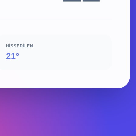
HISSEDILEN
21°