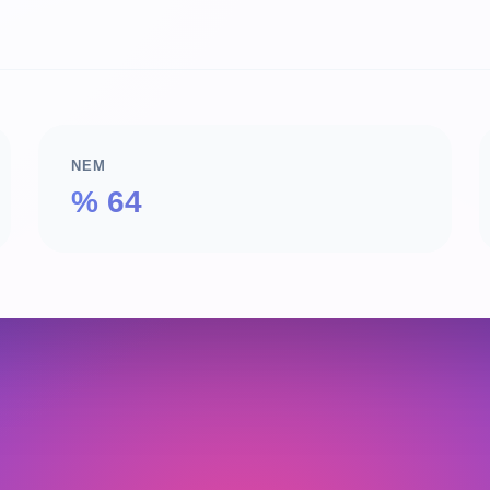
NEM
% 64