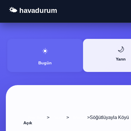
🌤️ havadurum
🌙
☀️
Yarın
Bugün
>
>
>
Söğütlüyayla Köyü
Ana Sayfa
Yozgat
Merkez
Açık