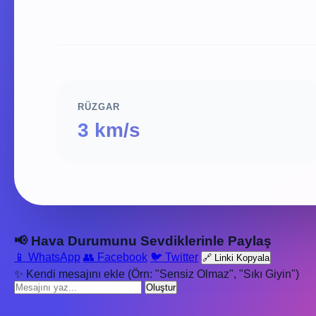
RÜZGAR
3 km/s
📢 Hava Durumunu Sevdiklerinle Paylaş
📱 WhatsApp
👥 Facebook
🐦 Twitter
🔗 Linki Kopyala
✨ Kendi mesajını ekle (Örn: "Sensiz Olmaz", "Sıkı Giyin")
Oluştur