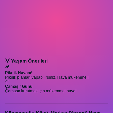
💡 Yaşam Önerileri
🏕️
Piknik Havası!
Piknik planları yapabilirsiniz. Hava mükemmel!
👕
Çamaşır Günü
Çamaşır kurutmak için mükemmel hava!
Köseyusuflu Köyü, Merkez (Yozgat) Hava