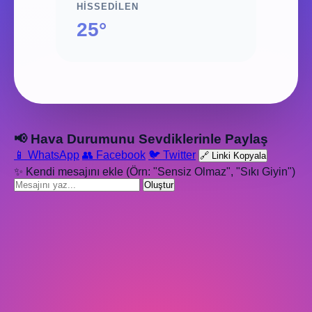
HISSEDILEN
25°
📢 Hava Durumunu Sevdiklerinle Paylaş
📱 WhatsApp
👥 Facebook
🐦 Twitter
🔗 Linki Kopyala
✨ Kendi mesajını ekle (Örn: "Sensiz Olmaz", "Sıkı Giyin")
Oluştur