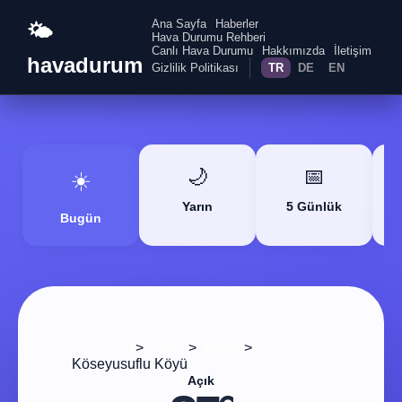
Ana Sayfa
Haberler
🌤️
Hava Durumu Rehberi
Canlı Hava Durumu
Hakkımızda
İletişim
havadurum
Gizlilik Politikası
TR
DE
EN
🌙
📅
☀️
Yarın
5 Günlük
Bugün
>
>
>
Ana Sayfa
Yozgat
Merkez
Köseyusuflu Köyü
Açık