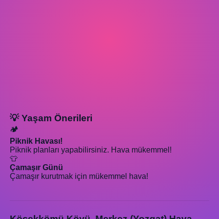
💡 Yaşam Önerileri
🏕️
Piknik Havası!
Piknik planları yapabilirsiniz. Hava mükemmel!
👕
Çamaşır Günü
Çamaşır kurutmak için mükemmel hava!
Köçekkömü Köyü, Merkez (Yozgat) Hava