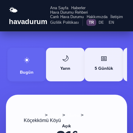
Ana Sayfa
Haberler
🌤️
Hava Durumu Rehberi
Canlı Hava Durumu
Hakkımızda
İletişim
havadurum
Gizlilik Politikası
TR
DE
EN
🌙
📅
☀️
Yarın
5 Günlük
Bugün
>
>
>
Ana Sayfa
Yozgat
Merkez
Köçekkömü Köyü
Açık