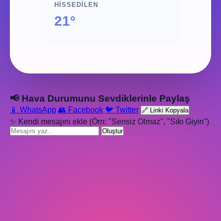
HISSEDILEN
21°
📢 Hava Durumunu Sevdiklerinle Paylaş
📱 WhatsApp
👥 Facebook
🐦 Twitter
🔗 Linki Kopyala
✨ Kendi mesajını ekle (Örn: "Sensiz Olmaz", "Sıkı Giyin")
Oluştur