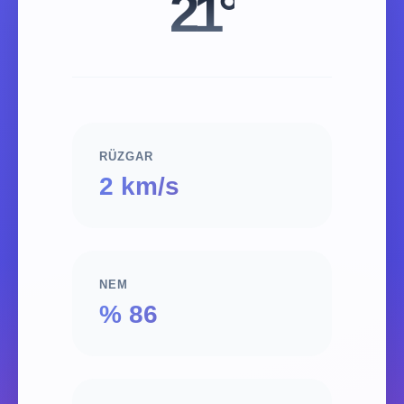
21°
RÜZGAR
2 km/s
NEM
% 86