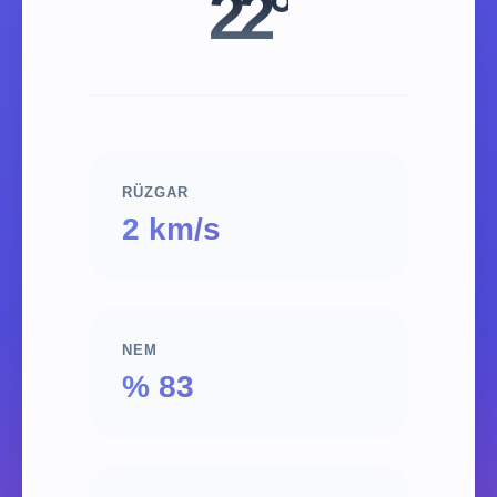
22°
RÜZGAR
2 km/s
NEM
% 83