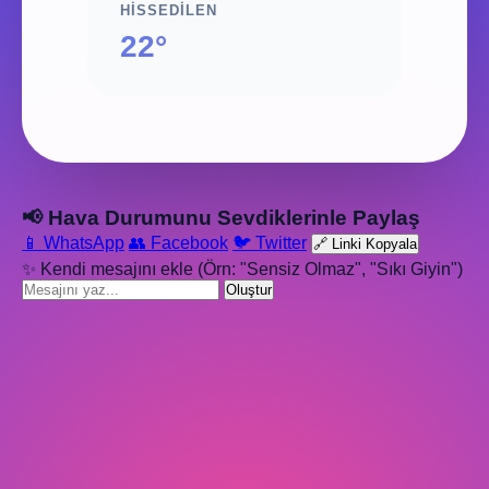
HISSEDILEN
22°
📢 Hava Durumunu Sevdiklerinle Paylaş
📱 WhatsApp
👥 Facebook
🐦 Twitter
🔗 Linki Kopyala
✨ Kendi mesajını ekle (Örn: "Sensiz Olmaz", "Sıkı Giyin")
Oluştur