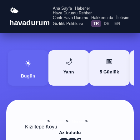
Ana Sayfa
Haberler
🌤️
Hava Durumu Rehberi
Canlı Hava Durumu
Hakkımızda
İletişim
havadurum
Gizlilik Politikası
TR
DE
EN
🌙
📅
☀️
Yarın
5 Günlük
Bugün
>
>
>
Ana Sayfa
Yozgat
Merkez
Kızıltepe Köyü
Az bulutlu