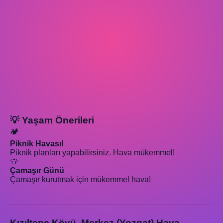
💡 Yaşam Önerileri
🏕️
Piknik Havası!
Piknik planları yapabilirsiniz. Hava mükemmel!
👕
Çamaşır Günü
Çamaşır kurutmak için mükemmel hava!
Kızıltepe Köyü, Merkez (Yozgat) Hava