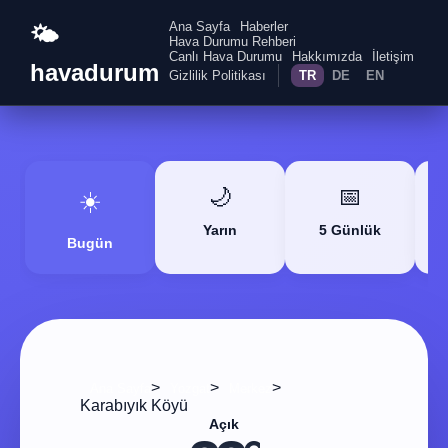
Ana Sayfa
Haberler
🌤️
Hava Durumu Rehberi
Canlı Hava Durumu
Hakkımızda
İletişim
havadurum
Gizlilik Politikası
TR
DE
EN
🌙
📅
☀️
Yarın
5 Günlük
Bugün
>
>
>
Ana Sayfa
Yozgat
Merkez
Karabıyık Köyü
Açık