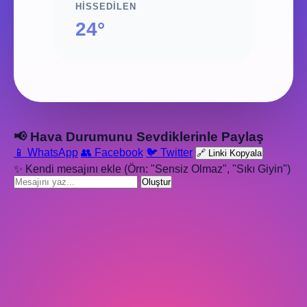
HISSEDILEN
24°
📢 Hava Durumunu Sevdiklerinle Paylaş
📱 WhatsApp
👥 Facebook
🐦 Twitter
🔗 Linki Kopyala
✨ Kendi mesajını ekle (Örn: "Sensiz Olmaz", "Sıkı Giyin")
Oluştur