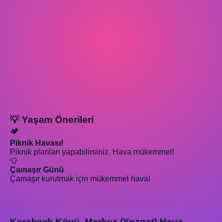
💡 Yaşam Önerileri
🏕️
Piknik Havası!
Piknik planları yapabilirsiniz. Hava mükemmel!
👕
Çamaşır Günü
Çamaşır kurutmak için mükemmel hava!
Karabıyık Köyü, Merkez (Yozgat) Hava