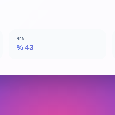
NEM
% 43