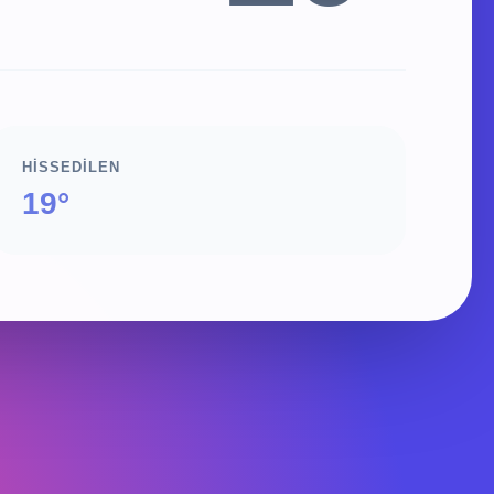
HISSEDILEN
19°