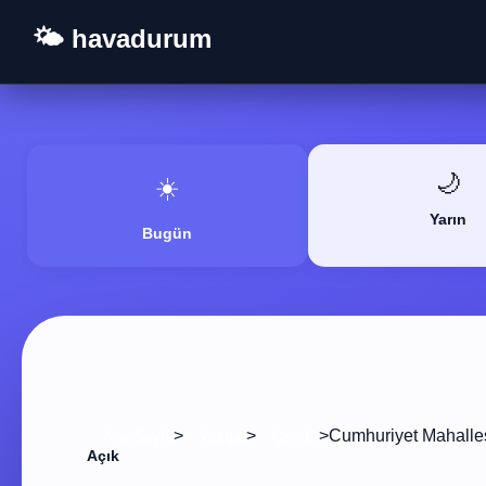
🌤️ havadurum
🌙
☀️
Yarın
Bugün
>
>
>
Cumhuriyet Mahalle
Ana Sayfa
Yozgat
Çandır
Açık