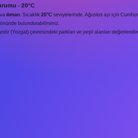
urumu - 20°C
ava
ılıman
. Sıcaklık
20°C
seviyelerinde. Ağustos ayı için Cumhuri
önünde bulundurabilirsiniz.
ır (Yozgat) çevresindeki parkları ve yeşil alanları değerlendireb