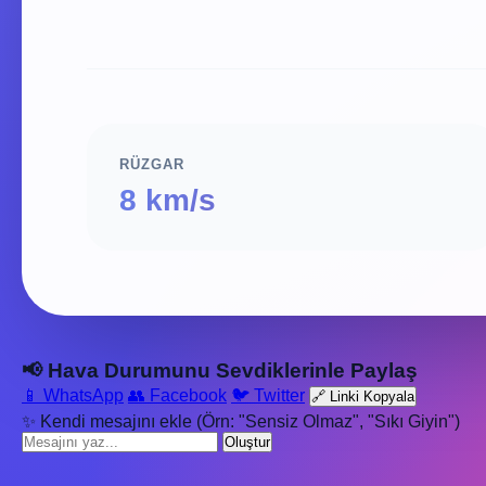
RÜZGAR
8 km/s
📢 Hava Durumunu Sevdiklerinle Paylaş
📱 WhatsApp
👥 Facebook
🐦 Twitter
🔗 Linki Kopyala
✨ Kendi mesajını ekle (Örn: "Sensiz Olmaz", "Sıkı Giyin")
Oluştur