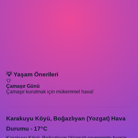
💡 Yaşam Önerileri
👕
Çamaşır Günü
Çamaşır kurutmak için mükemmel hava!
Karakuyu Köyü, Boğazlıyan (Yozgat) Hava
Durumu - 17°C
Karakuyu Köyü, Boğazlıyan (Yozgat) çevresinde bugün