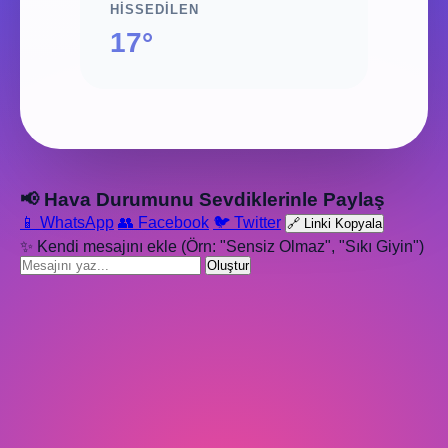
HISSEDILEN
17°
📢 Hava Durumunu Sevdiklerinle Paylaş
📱 WhatsApp
👥 Facebook
🐦 Twitter
🔗 Linki Kopyala
✨ Kendi mesajını ekle (Örn: "Sensiz Olmaz", "Sıkı Giyin")
Oluştur