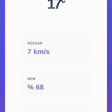
17°
RÜZGAR
7 km/s
NEM
% 68