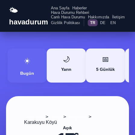
Ana Sayfa
Haberler
🌤️
Hava Durumu Rehberi
Canlı Hava Durumu
Hakkımızda
İletişim
havadurum
Gizlilik Politikası
TR
DE
EN
🌙
📅
☀️
Yarın
5 Günlük
Bugün
>
>
>
Ana Sayfa
Yozgat
Boğazlıyan
Karakuyu Köyü
Açık