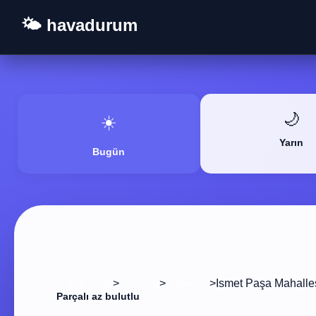
🌤️ havadurum
🌙
☀️
Yarın
Bugün
>
>
>
Ismet Paşa Mahalle
Ana Sayfa
Yalova
Merkez
Parçalı az bulutlu