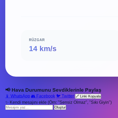
RÜZGAR
14 km/s
📢 Hava Durumunu Sevdiklerinle Paylaş
📱 WhatsApp
👥 Facebook
🐦 Twitter
🔗 Linki Kopyala
✨ Kendi mesajını ekle (Örn: "Sensiz Olmaz", "Sıkı Giyin")
Oluştur