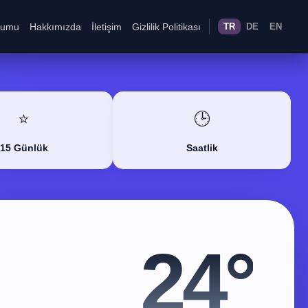
rumu
Hakkımızda
İletişim
Gizlilik Politikası
TR
DE
EN
⭐
🕒
15 Günlük
Saatlik
24°