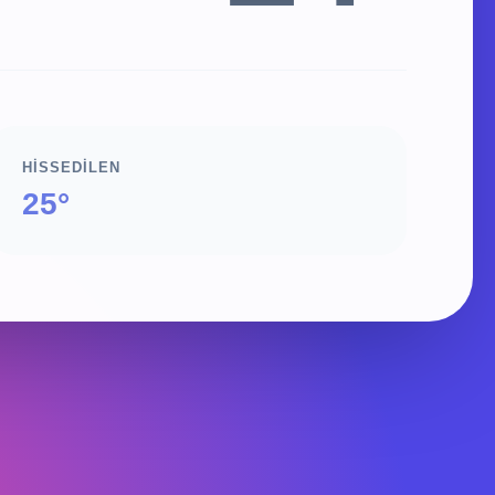
HISSEDILEN
25°