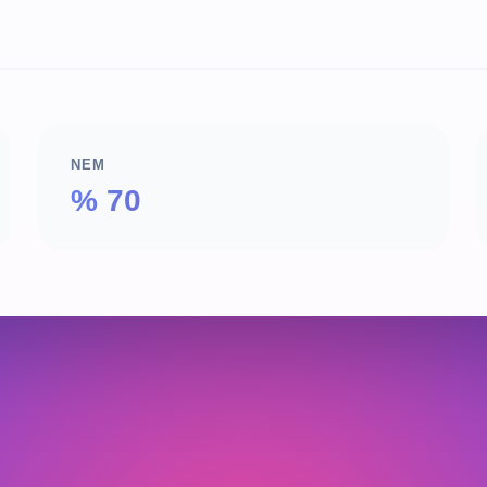
NEM
% 70