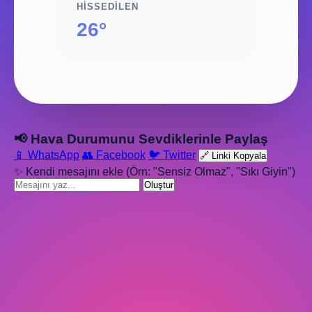
HISSEDILEN
26°
📢 Hava Durumunu Sevdiklerinle Paylaş
📱 WhatsApp
👥 Facebook
🐦 Twitter
🔗 Linki Kopyala
✨ Kendi mesajını ekle (Örn: "Sensiz Olmaz", "Sıkı Giyin")
Oluştur