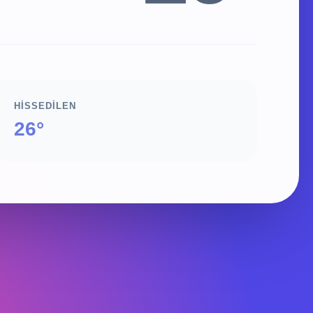
HISSEDILEN
26°