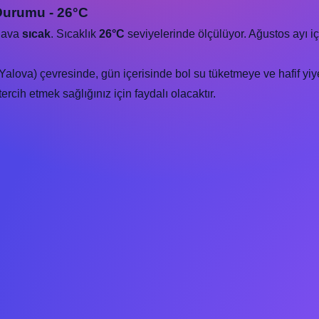
 Durumu - 26°C
 hava
sıcak
. Sıcaklık
26°C
seviyelerinde ölçülüyor. Ağustos ayı i
Yalova) çevresinde, gün içerisinde bol su tüketmeye ve hafif yiy
rcih etmek sağlığınız için faydalı olacaktır.