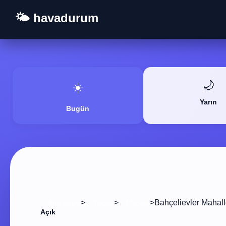
🌤️ havadurum
🌙
☀️
Yarın
Bugün
>
>
>
Bahçelievler Mahall
Ana Sayfa
Yalova
Merkez
Açık