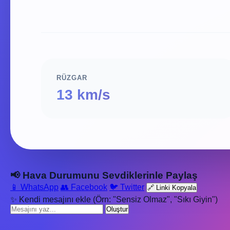
RÜZGAR
13 km/s
📢 Hava Durumunu Sevdiklerinle Paylaş
📱 WhatsApp
👥 Facebook
🐦 Twitter
🔗 Linki Kopyala
✨ Kendi mesajını ekle (Örn: "Sensiz Olmaz", "Sıkı Giyin")
Oluştur