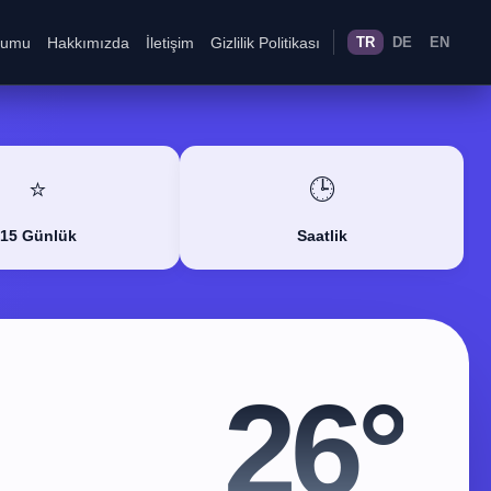
rumu
Hakkımızda
İletişim
Gizlilik Politikası
TR
DE
EN
⭐
🕒
15 Günlük
Saatlik
26°