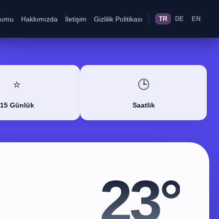
rumu
Hakkımızda
İletişim
Gizlilik Politikası
TR
DE
EN
⭐
🕒
15 Günlük
Saatlik
23°