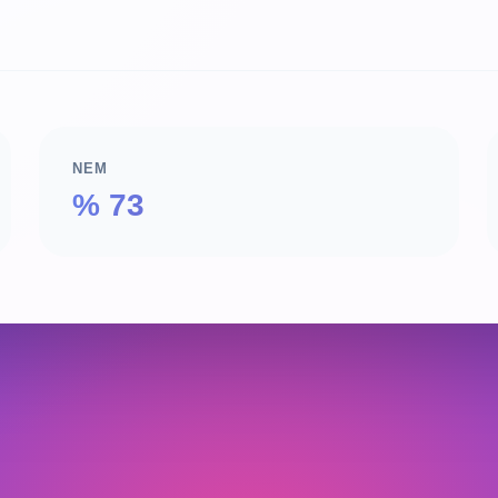
NEM
% 73