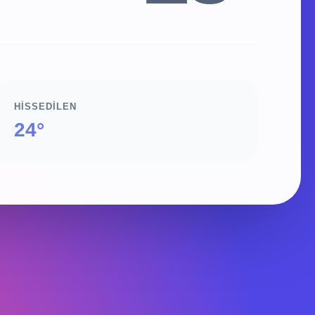
HISSEDILEN
24°