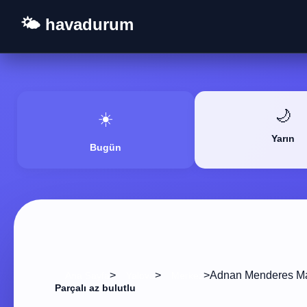
🌤️ havadurum
🌙
☀️
Yarın
Bugün
>
>
>
Adnan Menderes Ma
Ana Sayfa
Yalova
Merkez
Parçalı az bulutlu