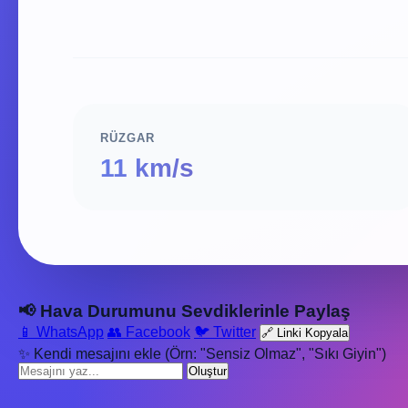
RÜZGAR
11 km/s
📢 Hava Durumunu Sevdiklerinle Paylaş
📱 WhatsApp
👥 Facebook
🐦 Twitter
🔗 Linki Kopyala
✨ Kendi mesajını ekle (Örn: "Sensiz Olmaz", "Sıkı Giyin")
Oluştur