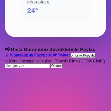
HISSEDILEN
24°
📢 Hava Durumunu Sevdiklerinle Paylaş
📱 WhatsApp
👥 Facebook
🐦 Twitter
🔗 Linki Kopyala
✨ Kendi mesajını ekle (Örn: "Sensiz Olmaz", "Sıkı Giyin")
Oluştur