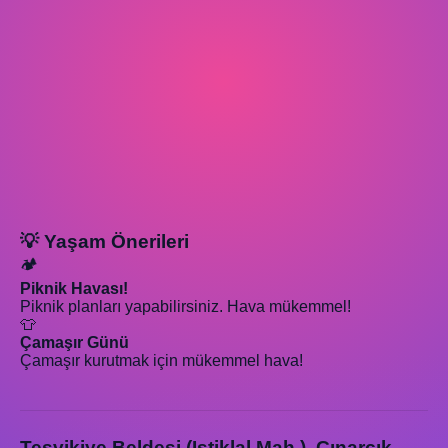
💡 Yaşam Önerileri
🏕️
Piknik Havası!
Piknik planları yapabilirsiniz. Hava mükemmel!
👕
Çamaşır Günü
Çamaşır kurutmak için mükemmel hava!
Teşvikiye Beldesi (Istiklal Mah.), Çınarcık