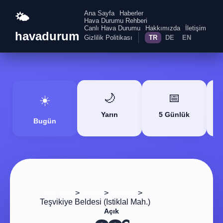
Ana Sayfa
Haberler
🌤️
Hava Durumu Rehberi
Canlı Hava Durumu
Hakkımızda
İletişim
havadurum
Gizlilik Politikası
TR
DE
EN
🌙
📅
☀️
Yarın
5 Günlük
Bugün
>
>
>
Ana Sayfa
Yalova
Çınarcık
Teşvikiye Beldesi (Istiklal Mah.)
Açık