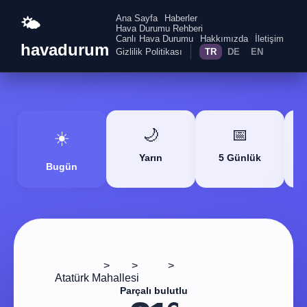
Ana Sayfa
Haberler
🌤️
Hava Durumu Rehberi
Canlı Hava Durumu
Hakkımızda
İletişim
havadurum
Gizlilik Politikası
TR
DE
EN
🌙
📅
☀️
Yarın
5 Günlük
Bugün
>
>
>
Ana Sayfa
Van
Saray
Atatürk Mahallesi
Parçalı bulutlu