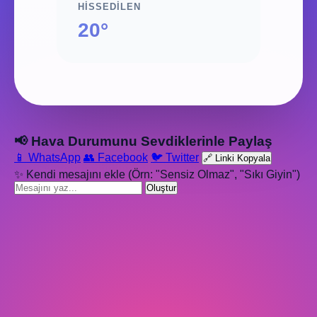
HISSEDILEN
20°
📢 Hava Durumunu Sevdiklerinle Paylaş
📱 WhatsApp
👥 Facebook
🐦 Twitter
🔗 Linki Kopyala
✨ Kendi mesajını ekle (Örn: "Sensiz Olmaz", "Sıkı Giyin")
Oluştur