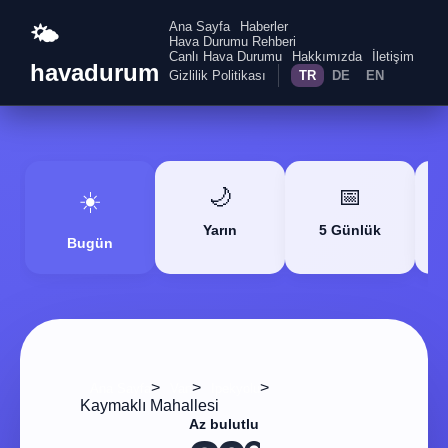
Ana Sayfa
Haberler
🌤️
Hava Durumu Rehberi
Canlı Hava Durumu
Hakkımızda
İletişim
havadurum
Gizlilik Politikası
TR
DE
EN
🌙
📅
☀️
Yarın
5 Günlük
Bugün
>
>
>
Ana Sayfa
Van
Ipekyolu
Kaymaklı Mahallesi
Az bulutlu