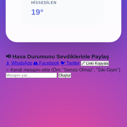
HISSEDILEN
19°
📢 Hava Durumunu Sevdiklerinle Paylaş
📱 WhatsApp
👥 Facebook
🐦 Twitter
🔗 Linki Kopyala
✨ Kendi mesajını ekle (Örn: "Sensiz Olmaz", "Sıkı Giyin")
Oluştur