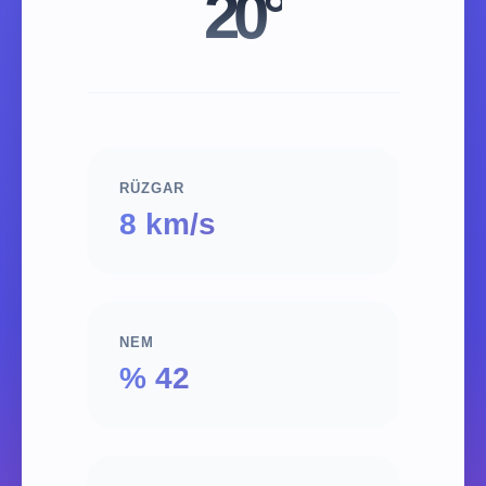
20°
RÜZGAR
8 km/s
NEM
% 42