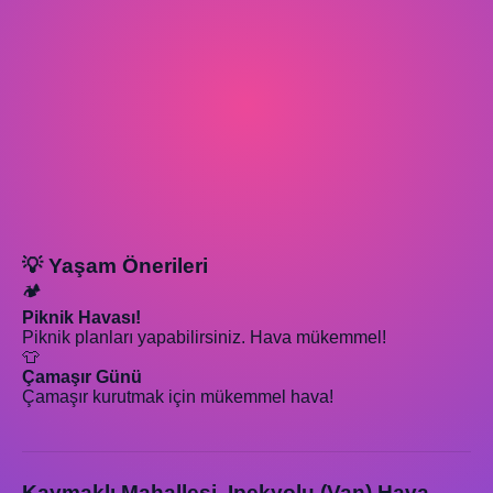
💡 Yaşam Önerileri
🏕️
Piknik Havası!
Piknik planları yapabilirsiniz. Hava mükemmel!
👕
Çamaşır Günü
Çamaşır kurutmak için mükemmel hava!
Kaymaklı Mahallesi, Ipekyolu (Van) Hava