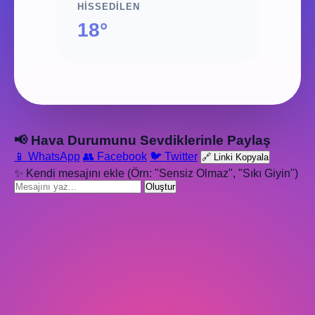
HISSEDILEN
18°
📢 Hava Durumunu Sevdiklerinle Paylaş
📱 WhatsApp
👥 Facebook
🐦 Twitter
🔗 Linki Kopyala
✨ Kendi mesajını ekle (Örn: "Sensiz Olmaz", "Sıkı Giyin")
Oluştur