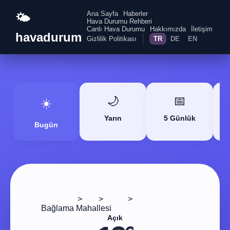
Ana Sayfa
Haberler
🌤️
Hava Durumu Rehberi
Canlı Hava Durumu
Hakkımızda
İletişim
havadurum
Gizlilik Politikası
TR
DE
EN
🌙
📅
☀️
Yarın
5 Günlük
Bugün
>
>
>
Ana Sayfa
Van
Gevaş
Bağlama Mahallesi
Açık