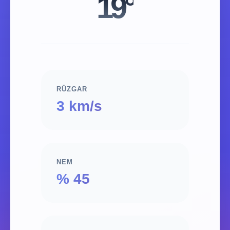
19°
RÜZGAR
3 km/s
NEM
% 45