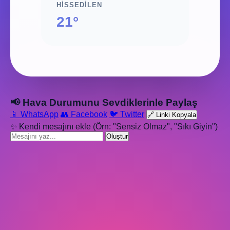
HISSEDILEN
21°
📢 Hava Durumunu Sevdiklerinle Paylaş
📱 WhatsApp
👥 Facebook
🐦 Twitter
🔗 Linki Kopyala
✨ Kendi mesajını ekle (Örn: "Sensiz Olmaz", "Sıkı Giyin")
Oluştur