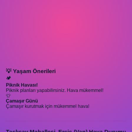
💡 Yaşam Önerileri
🏕️
Piknik Havası!
Piknik planları yapabilirsiniz. Hava mükemmel!
👕
Çamaşır Günü
Çamaşır kurutmak için mükemmel hava!
Taşlıçay Mahallesi, Erciş (Van) Hava Durumu