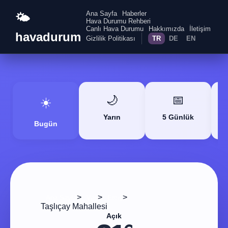
Ana Sayfa
Haberler
🌤️
Hava Durumu Rehberi
Canlı Hava Durumu
Hakkımızda
İletişim
havadurum
Gizlilik Politikası
TR
DE
EN
🌙
📅
☀️
Yarın
5 Günlük
Bugün
>
>
>
Ana Sayfa
Van
Erciş
Taşlıçay Mahallesi
Açık