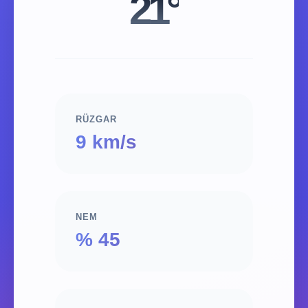
21°
RÜZGAR
9 km/s
NEM
% 45