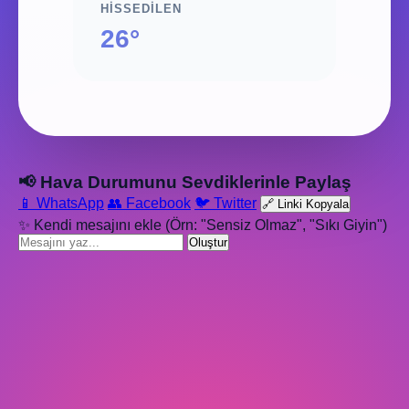
HISSEDILEN
26°
📢 Hava Durumunu Sevdiklerinle Paylaş
📱 WhatsApp
👥 Facebook
🐦 Twitter
🔗 Linki Kopyala
✨ Kendi mesajını ekle (Örn: "Sensiz Olmaz", "Sıkı Giyin")
Oluştur