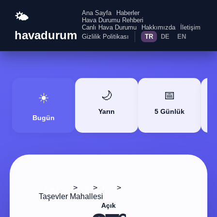
Ana Sayfa
Haberler
🌤️
Hava Durumu Rehberi
Canlı Hava Durumu
Hakkımızda
İletişim
havadurum
Gizlilik Politikası
TR
DE
EN
🌙
📅
☀️
Yarın
5 Günlük
Bugün
>
>
>
Ana Sayfa
Van
Erciş
Taşevler Mahallesi
Açık