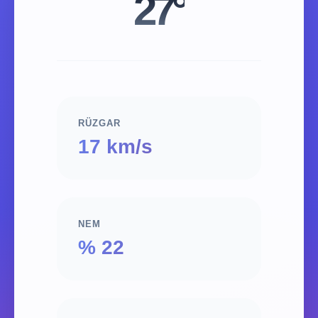
27°
RÜZGAR
17 km/s
NEM
% 22