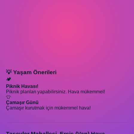
💡 Yaşam Önerileri
🏕️
Piknik Havası!
Piknik planları yapabilirsiniz. Hava mükemmel!
👕
Çamaşır Günü
Çamaşır kurutmak için mükemmel hava!
Taşevler Mahallesi, Erciş (Van) Hava