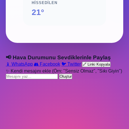
HISSEDILEN
21°
📢 Hava Durumunu Sevdiklerinle Paylaş
📱 WhatsApp
👥 Facebook
🐦 Twitter
🔗 Linki Kopyala
✨ Kendi mesajını ekle (Örn: "Sensiz Olmaz", "Sıkı Giyin")
Oluştur