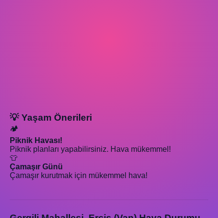
💡 Yaşam Önerileri
🏕️
Piknik Havası!
Piknik planları yapabilirsiniz. Hava mükemmel!
👕
Çamaşır Günü
Çamaşır kurutmak için mükemmel hava!
Gergili Mahallesi, Erciş (Van) Hava Durumu -