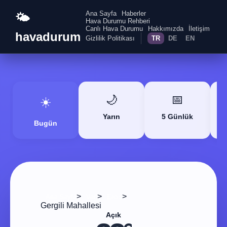
Ana Sayfa
Haberler
🌤️
Hava Durumu Rehberi
Canlı Hava Durumu
Hakkımızda
İletişim
havadurum
Gizlilik Politikası
TR
DE
EN
🌙
📅
☀️
Yarın
5 Günlük
Bugün
>
>
>
Ana Sayfa
Van
Erciş
Gergili Mahallesi
Açık