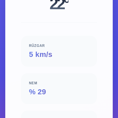
22°
RÜZGAR
5 km/s
NEM
% 29