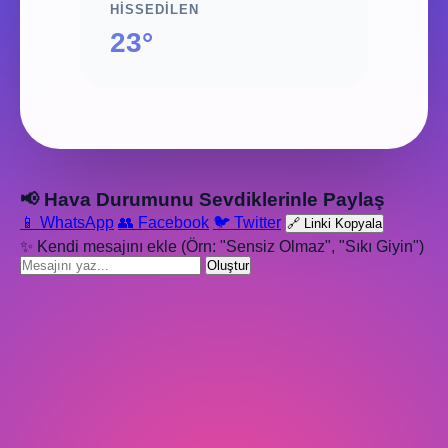
HISSEDILEN
23°
📢 Hava Durumunu Sevdiklerinle Paylaş
📱 WhatsApp
👥 Facebook
🐦 Twitter
🔗 Linki Kopyala
✨ Kendi mesajını ekle (Örn: "Sensiz Olmaz", "Sıkı Giyin")
Oluştur