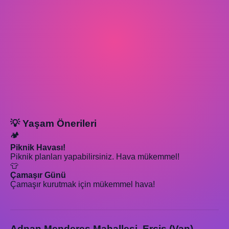
💡 Yaşam Önerileri
🏕️
Piknik Havası!
Piknik planları yapabilirsiniz. Hava mükemmel!
👕
Çamaşır Günü
Çamaşır kurutmak için mükemmel hava!
Adnan Menderes Mahallesi, Erciş (Van)