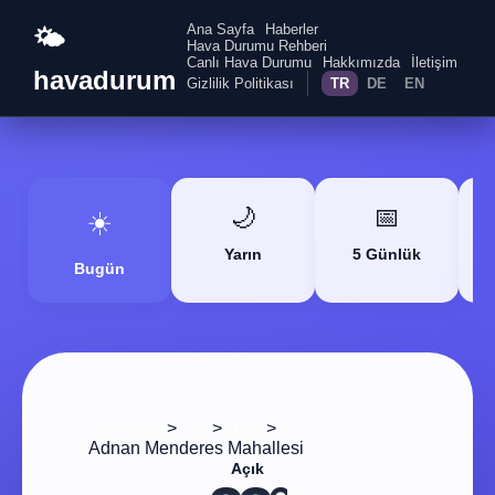
Ana Sayfa
Haberler
🌤️
Hava Durumu Rehberi
Canlı Hava Durumu
Hakkımızda
İletişim
havadurum
Gizlilik Politikası
TR
DE
EN
🌙
📅
☀️
Yarın
5 Günlük
Bugün
>
>
>
Ana Sayfa
Van
Erciş
Adnan Menderes Mahallesi
Açık