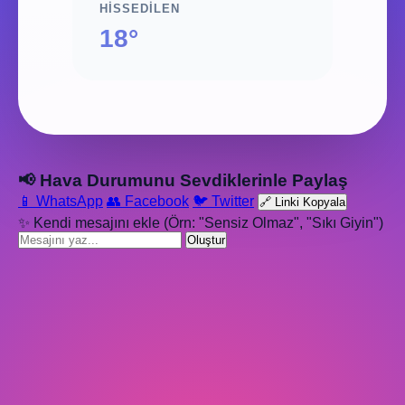
HISSEDILEN
18°
📢 Hava Durumunu Sevdiklerinle Paylaş
📱 WhatsApp
👥 Facebook
🐦 Twitter
🔗 Linki Kopyala
✨ Kendi mesajını ekle (Örn: "Sensiz Olmaz", "Sıkı Giyin")
Oluştur