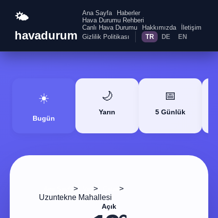
Ana Sayfa
Haberler
🌤️
Hava Durumu Rehberi
Canlı Hava Durumu
Hakkımızda
İletişim
havadurum
Gizlilik Politikası
TR
DE
EN
🌙
📅
☀️
Yarın
5 Günlük
Bugün
>
>
>
Ana Sayfa
Van
Çatak
Uzuntekne Mahallesi
Açık