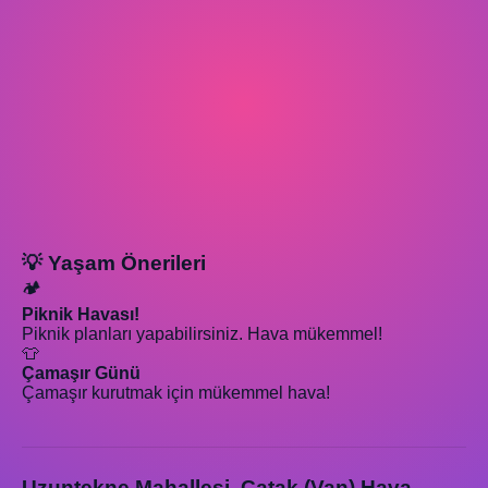
💡 Yaşam Önerileri
🏕️
Piknik Havası!
Piknik planları yapabilirsiniz. Hava mükemmel!
👕
Çamaşır Günü
Çamaşır kurutmak için mükemmel hava!
Uzuntekne Mahallesi, Çatak (Van) Hava