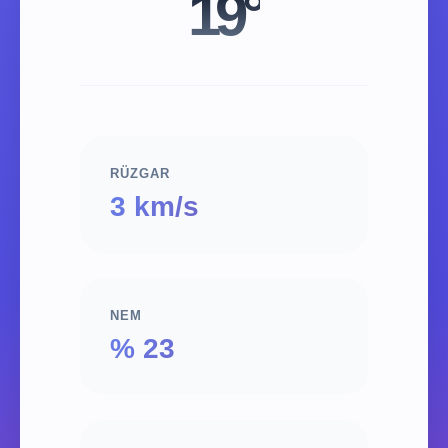
19°
RÜZGAR
3 km/s
NEM
% 23