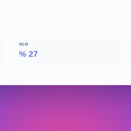
NEM
% 27