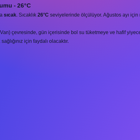
rumu - 26°C
va
sıcak
. Sıcaklık
26°C
seviyelerinde ölçülüyor. Ağustos ayı içi
an) çevresinde, gün içerisinde bol su tüketmeye ve hafif yiyece
ağlığınız için faydalı olacaktır.