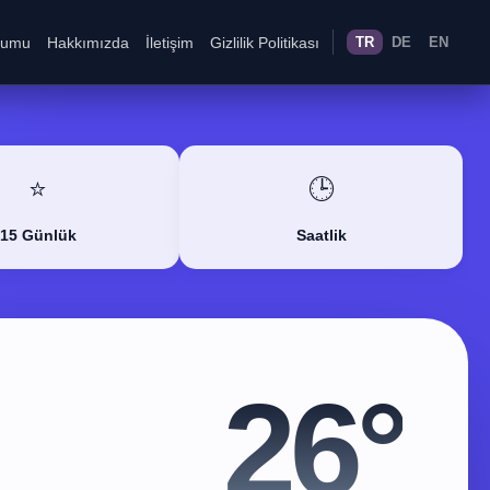
rumu
Hakkımızda
İletişim
Gizlilik Politikası
TR
DE
EN
⭐
🕒
15 Günlük
Saatlik
26°