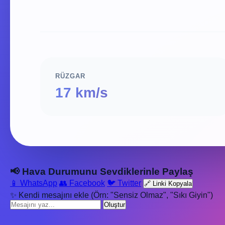
RÜZGAR
17 km/s
📢 Hava Durumunu Sevdiklerinle Paylaş
📱 WhatsApp
👥 Facebook
🐦 Twitter
🔗 Linki Kopyala
✨ Kendi mesajını ekle (Örn: "Sensiz Olmaz", "Sıkı Giyin")
Oluştur