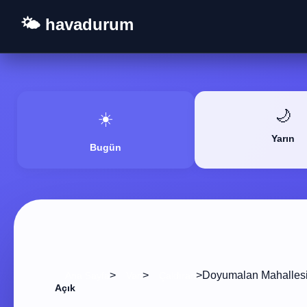
🌤️ havadurum
🌙
☀️
Yarın
Bugün
>
>
>
Doyumalan Mahalles
Ana Sayfa
Van
Çaldıran
Açık