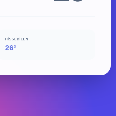
HISSEDILEN
26°